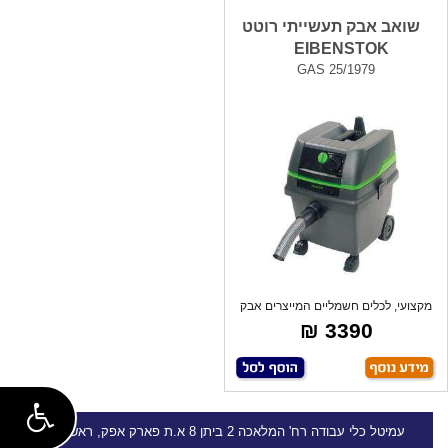
שואב אבק תעשייתי רוטט
EIBENSTOK
GAS 25/1979
מקצועי, לכלים חשמליים המייצרים אבק
ולנוז
3390 ₪
עמיטל
כלי עבודה
רח' המלאכה 2 ביתן 8 א.ת פארק אפק, ראש העין