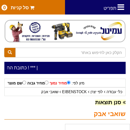
סל קניות
0
תפריט
|
***כלי עבודה להשכרה בתעריף יומי משתלם ! ***
***כתובת החנות: רח' המלאכה 2, ביתן 8 (כני
מיון לפי:
מחיר נמוך
מחיר גבוה
שם מוצר
כלי עבודה
לפי יצרן
EIBENSTOCK
שואבי אבק
סנן תוצאות
שואבי אבק