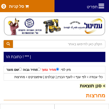
סל קניות
0
תפריט
|
***כלי עבודה להשכרה בתעריף יומי משתלם ! ***
***כתובת החנות: רח' המלאכה 2, ביתן 8 (כנ
מיון לפי:
מחיר נמוך
מחיר גבוה
שם מוצר
כלי עבודה
לפי ענף
לענף הבניין | קבלנים | שיפוצניקים
מחרצות
סנן תוצאות
מחרצות