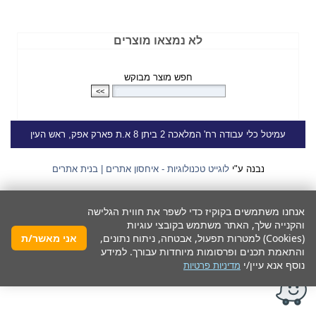
לא נמצאו מוצרים
חפש מוצר מבוקש
עמיטל
כלי עבודה
רח' המלאכה 2 ביתן 8 א.ת פארק אפק, ראש העין
נבנה ע"י
לוגייט טכנולוגיות - איחסון אתרים | בנית אתרים
אנחנו משתמשים בקוקיז כדי לשפר את חווית הגלישה
והקנייה שלך, האתר משתמש בקובצי עוגיות
(Cookies) למטרות תפעול, אבטחה, ניתוח נתונים,
אני מאשר/ת
והתאמת תכנים ופרסומות מיוחדות עבורך. למידע
נוסף אנא עיין/י
מדיניות פרטיות