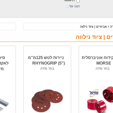
AIRFIT
הצג עוד...
דה
אביזרים | ציוד נילווה
ם | ציוד נילווה
ידוח אוניברסלית
ניירות לטש 125מ"מ
סיכ
MORSE
("5) RHYNOGRIP
לאקדח
בחר מידה
בחר מידה
מיד