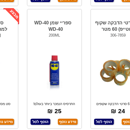
רטי הדבקה שקוף
ספריי שמן WD-40
יפ) 60 מטר
WD-40
H
200ML
306-7859
חבילת 6 סרטי הדבקה שקופים
התרסיס הנמכר ביותר בעולם!
איכותיים. אור
מנקה, מחדש, מ
לח
25 ₪
24 ₪