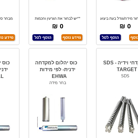
ור מידה/גודל בעת ביצוע
**יש לבחור את הגרעין והכמות
מבחר סי
ההזמנה**
בעת ביצוע הה
סי
0 ₪
0 ₪
מקדחי וידיה - SDS
כוס יהלום למקדחה
כוס 
TARGET
ידנית- לפי מידות
ידני
AL
EHWA
SDS
בחר מידה