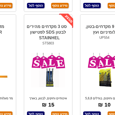
סט 9 מקדחים-בטון,
סט 3 מקדחים מהירים
מד 
ומיניום ועץ
לבטון SDS לפטישון
R
STAINHEL
UP554
ST5803
איכותיים וחזקים, בגדלים 5,6,8
איכותיים וחזקים, לבטון, באורך
מד מעלות /
לבטון, אלו
160 מ"מ, כ
15 ₪
10 ₪