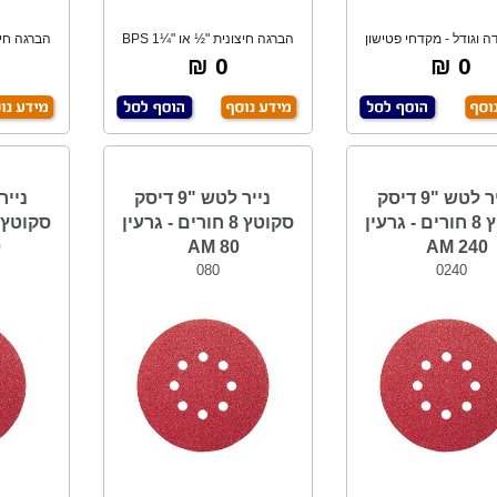
ה וגודל - מקדחי פטישון
הברגה חיצונית "½ או "¼1 BPS
לקידוח בבט
אורך 40 ס"מ
0 ₪
0 ₪
נייר לטש "9 דיסק
נייר לטש "9 דיסק
סקוטץ 8 חורים - גרעין
סקוטץ 8 חורים - גרעין
M
80 AM
240 AM
080
0240