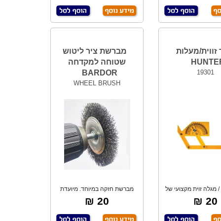
זווית/מעלות
מברשת ציר ליטוש
HUNTE
שטוחה למקדחה
BARDOR
19301
WHEEL BRUSH
 מגלה זוית מקצועי של
מברשת חזקה במיוחד. מיועדת
יצרן כלי
להורדת צבע, ול
20 ₪
20 ₪