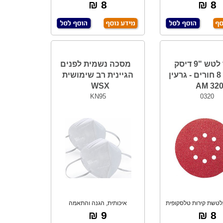
עגולה בקוטר
עגולה בקוטר
8 ₪
8 ₪
נייר לטש "9 דיסק
מסכה נשמית לפנים
סקוטץ 8 חורים - גרעין
הגיינית רב שימושית
WSX
320 A
KN95
0320
טשת קירות טלסקופית
איכותית, הגנה והתאמה
עגולה בקוטר
מקסימלית למבנה הפני
9 ₪
8 ₪