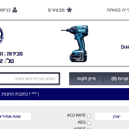
ייה בטוחה
מבצעים
כניס
ניות (0)
תיק לקוח
|
***כלי עבודה להשכרה בתעריף יומי משתלם ! ***
***כתובת החנות: רח' המלאכה 2, ביתן 8 (כניסה מרח' עמל 5) א.ת.פארק 
ACU RATE
יצרן
טווח מחירים
AEG