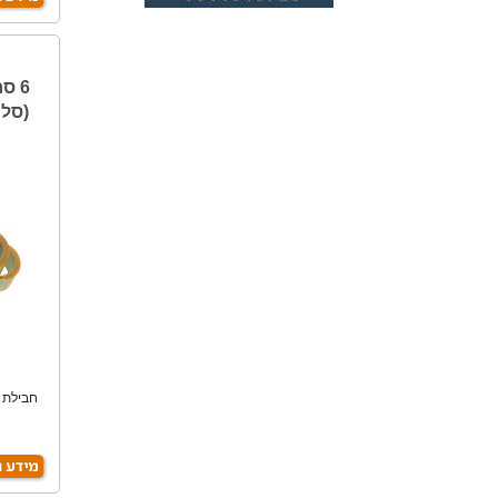
6 ס
(סלוטי