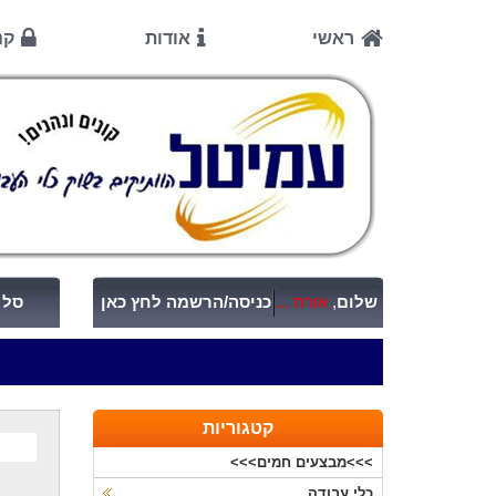
ראשי
אודות
קנ
שלום
,
אורח ...
כניסה/הרשמה לחץ כאן
סל ק
קטגוריות
>>>מבצעים חמים>>>
כלי עבודה