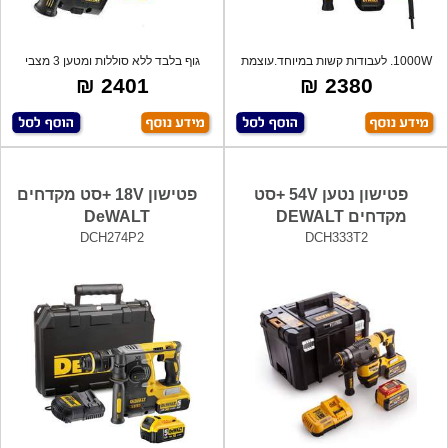
1000W. לעבודות קשות במיוחד.עוצמת
גוף בלבד ללא סוללות ומטען 3 מצבי
הלימה-
עבודה
2401 ₪
2380 ₪
פטישון נטען 54V +סט
פטישון 18V +סט מקדחים
מקדחים DEWALT
DeWALT
DCH274P2
DCH333T2