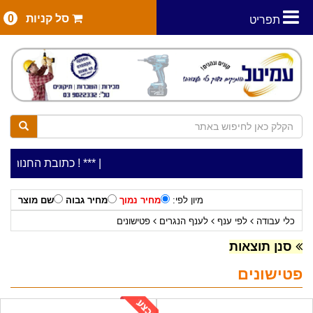
סל קניות
0
תפריט
|
***כלי עבודה להשכרה בתעריף יומי משתלם ! ***
***כתובת החנות: רח' המלאכה 2, ביתן 8 (כניסה מרח' ע
מיון לפי:
מחיר נמוך
מחיר גבוה
שם מוצר
כלי עבודה
לפי ענף
לענף הנגרים
פטישונים
סנן תוצאות
פטישונים