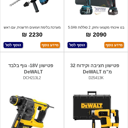
בט איכותי מקצועי וחזק, 2 סוללות 5.0Ah
מערכת בלימת זעזועים חדשנית, עם ראש
ל
מתחלף
2230 ₪
2090 ₪
פטישון חציבה וקידוח 32
פטישון 18V- גוף בלבד
מ"מ DeWALT
DeWALT
DCH213L2
D25413K