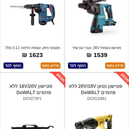
פטישון עוצמתי 36V. עובד עם שתי
מקצועי וחזק, עוצמת הלימה: 3.1J כולל:
סוללות לי
פו
1623 ₪
1539 ₪
פטישון נטען 20V/18V ללא
פטישון 18V/20V ללא
פחמים DeWALT
פחמים DeWALT
DCH273P2
DCH133M1