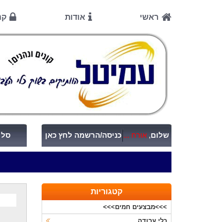
ראשי
אודות
קנ
שלום
,
אורח ...
כניסה/הרשמה לחץ כאן
סל ק
קטגוריות
>>>מבצעים חמים>>>
כלי עבודה