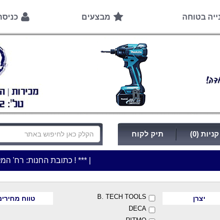
ייה בטוחה
מבצעים
כניס
ניות (0)
תיק לקוח
|
***כלי עבודה להשכרה בתעריף יומי משתלם ! ***
***כתובת החנות: רח' המלאכה 2, ביתן 8 (כניסה מרח' עמל 5) א.ת.פארק אפק, ראש העין***
B. TECH TOOLS
יצרן
טווח מחירים
DECA