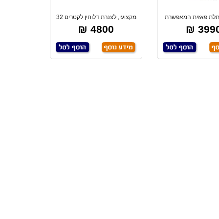
תלת פאזית המאפשרת
מקצועי, לצנרת דלוחין לקטרים 32
יתוך בזרם גבו
– 160 מ"מ
4800 ₪
3990 