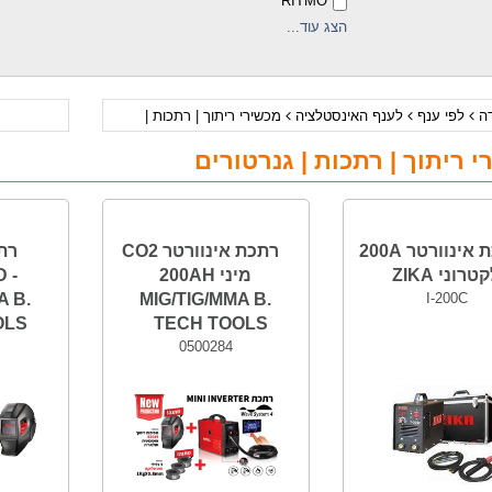
RITMO
הצג עוד...
דה
לפי ענף
לענף האינסטלציה
מכשירי ריתוך | רתכות |
 ריתוך | רתכות | גנרטורים
רתכת אינוורטר 200A
רתכת אינוורטר CO2
רת
רוני ZIKA
מיני 200AH
 -
A B.
MIG/TIG/MMA B.
I-200C
OLS
TECH TOOLS
0500284