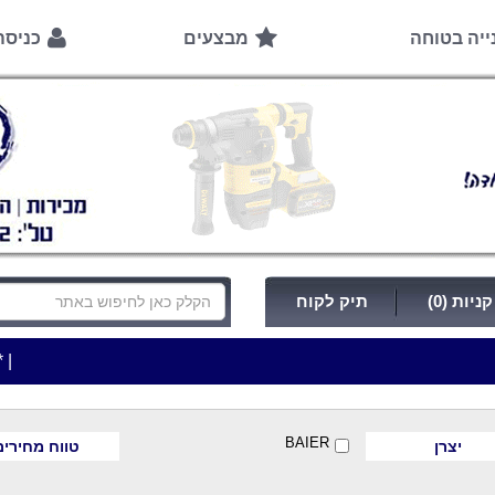
ייה בטוחה
מבצעים
כניס
ניות (0)
תיק לקוח
|
***כלי עבודה להשכרה בתעריף יומי משתלם ! ***
***כת
BAIER
יצרן
טווח מחירים