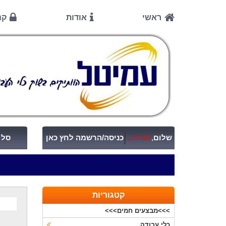
ראשי
אודות
קנ
שלום
,
אורח ...
כניסה/הרשמה לחץ כאן
סל ק
קטגוריות
>>>מבצעים חמים>>>
כלי עבודה