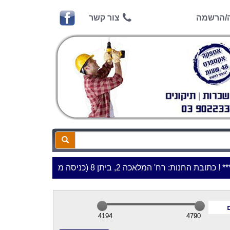
ה/הרשמה
צור קשר
ובת החנות: רח' המלאכה 2, ביתן 8 (כניסה מרח' עמל 5) א.ת.פארק אפק, ראש העין***
4194
4790