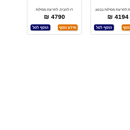
ת לחריצת מסילות בבטון
דו להבית, לחריצת מסילות
ואיטונג, קו
באיטונג, מיועד ל
4790 ₪
4194 ₪