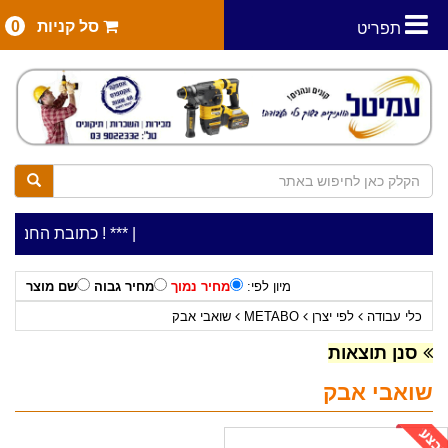
סל קניות
0
תפריט
|
***כלי עבודה להשכרה בתעריף יומי משתלם ! ***
***כתובת החנות: רח' המלאכה 2, ביתן 8 (כניסה 
מיון לפי:
מחיר נמוך
מחיר גבוה
שם מוצר
כלי עבודה
לפי יצרן
METABO
שואבי אבק
סנן תוצאות
שואבי אבק