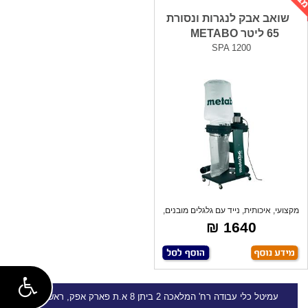
שואב אבק לנגרות ונסורת
65 ליטר METABO
SPA 1200
מקצועי, איכותית, נייד עם גלגלים מובנים,
1640 ₪
עמיטל
כלי עבודה
רח' המלאכה 2 ביתן 8 א.ת פארק אפק, ראש העין