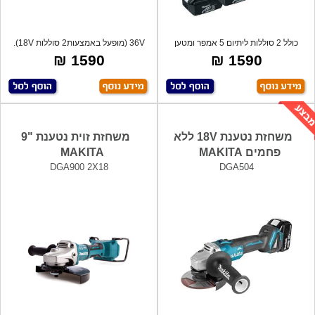
כולל 2 סוללות ליתיום 5 אמפר ומטען
36V (מופעל באמצעות2 סוללות 18V).
מהיר,
מנוע ל
1590 ₪
1590 ₪
משחזת נטענת 18V ללא
משחזת זוית נטענת "9
פחמים MAKITA
MAKITA
DGA900 2X18
DGA504