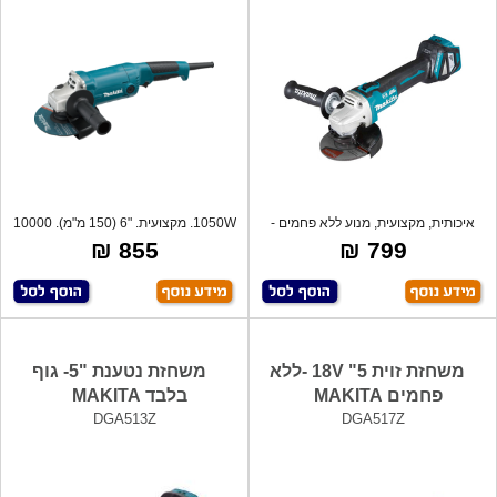
איכותית, מקצועית, מנוע ללא פחמים -
1050W. מקצועית. "6 (150 מ"מ). 10000
BRUSHL
סל"
855 ₪
799 ₪
משחזת זוית 18V "5 -ללא
משחזת נטענת "5- גוף
פחמים MAKITA
בלבד MAKITA
DGA513Z
DGA517Z