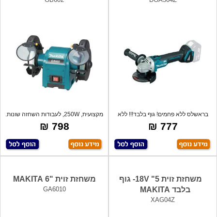
בראשלס ללא פחמים! גוף בלבד!!! ללא
מקצועית, 250W, לעבודות השחזה שונות.
סוללות
כולל
798 ₪
777 ₪
משחזת זוית 18V "5- גוף
משחזת זוית "6 MAKITA
בלבד MAKITA
GA6010
XAG04Z