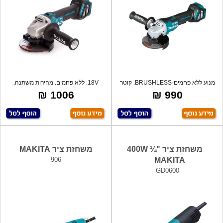
מנוע ללא פחמים-BRUSHLESS. קוטר
18V. ללא פחמים. מהירות משתנה.
דיסקית "5
מקצועי. ק
1006 ₪
990 ₪
משחזת ציר "¼ 400W
משחזת ציר MAKITA
906
MAKITA
GD0600