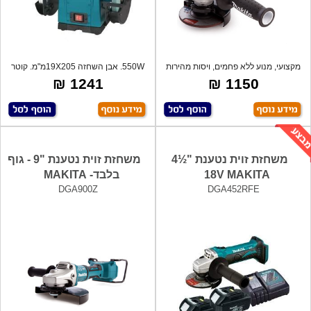
מקצועי, מנוע ללא פחמים, ויסות מהירות
550W. אבן השחזה 19X205מ"מ. קוטר
אוט
ציר "5
1241 ₪
1150 ₪
משחזת זוית נטענת "½4
משחזת זוית נטענת "9 - גוף
18V MAKITA
בלבד- MAKITA
DGA900Z
DGA452RFE