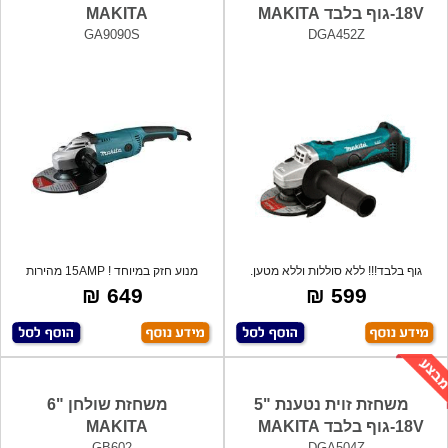
18V-גוף בלבד MAKITA
MAKITA
GA9090S
DGA452Z
גוף בלבד!!! ללא סוללות וללא מטען.
מנוע חזק במיוחד ! 15AMP מהירות
סיבוב: 6
649 ₪
599 ₪
משחזת זוית נטענת "5
משחזת שולחן "6
18V-גוף בלבד MAKITA
MAKITA
GB602
DGA504Z