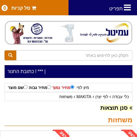
סל קניות
0
תפריט
|
***כלי עבודה להשכרה בתעריף יומי משתלם ! ***
***כתובת החנות: רח' המלאכה 2, ביתן 8 (כניסה מרח' עמ
מיון לפי:
מחיר נמוך
מחיר גבוה
שם מוצר
כלי עבודה
לפי יצרן
MAKITA
משחזות
סנן תוצאות
משחזות