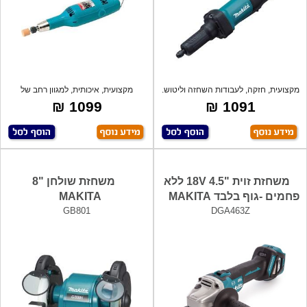
מקצועית, חזקה, לעבודות השחזה וליטוש.
מקצועית, איכותית, למגוון רחב של
שימושים,
1099 ₪
1091 ₪
משחזת זוית "4.5 18V ללא
משחזת שולחן "8
פחמים -גוף בלבד MAKITA
MAKITA
GB801
DGA463Z