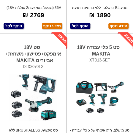
מנוע BL ברשלס - ללא פחמים התנעה
36V (מופעל באמצעות2 סוללות 18V).
רכה. מש
מנוע ל
2769 ₪
1890 ₪
סט 5 כלי עבודה 18V
סט 18V
MAKITA
אימפקט+פטישון+משחזת+
XTD13-SET
אביזרים MAKITA
DLX3070TX
סט מושלם, חזק איכותי של 5 כלי עבודה -
סט מקצועי. BRUSHALESS ללא