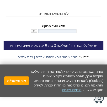
לא נמצאו מוצרים
חפש מוצר מבוקש
עמיטל
כלי עבודה
רח' המלאכה 2 ביתן 8 א.ת פארק אפק, ראש העין
נבנה ע"י
לוגייט טכנולוגיות - איחסון אתרים | בנית אתרים
אנחנו משתמשים בקוקיז כדי לשפר את חווית הגלישה
והקנייה שלך, האתר משתמש בקובצי עוגיות
(Cookies) למטרות תפעול, אבטחה, ניתוח נתונים,
אני מאשר/ת
והתאמת תכנים ופרסומות מיוחדות עבורך. למידע
נוסף אנא עיין/י
מדיניות פרטיות