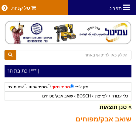
סל קניות
0
תפריט
|
***כלי עבודה להשכרה בתעריף יומי משתלם ! ***
***כתובת החנות: רח' המלאכה 2, ביתן 8 (כנ
מיון לפי:
מחיר נמוך
מחיר גבוה
שם מוצר
כלי עבודה
לפי יצרן
BOSCH
שואב אבק/מפוחים
סנן תוצאות
שואב אבק/מפוחים