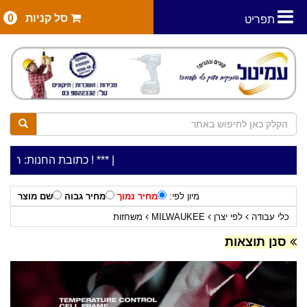
סל קניות
0
תפריט
|
***כלי עבודה להשכרה בתעריף יומי משתלם ! ***
***כתובת החנות: רח' המלאכה 2, ביתן 8 (כניסה מרח' עמל 5) א.
מיון לפי:
מחיר נמוך
מחיר גבוה
שם מוצר
כלי עבודה
לפי יצרן
MILWAUKEE
משחזות
סנן תוצאות