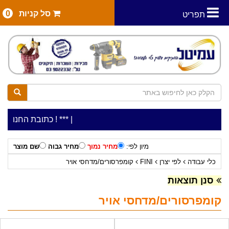
סל קניות
0
תפריט
|
***כלי עבודה להשכרה בתעריף יומי משתלם ! ***
***כתובת החנות: רח' המלאכה 2, ביתן 8 (כניסה מרח' 
מיון לפי:
מחיר נמוך
מחיר גבוה
שם מוצר
כלי עבודה
לפי יצרן
FINI
קומפרסורים/מדחסי אויר
סנן תוצאות
קומפרסורים/מדחסי אויר