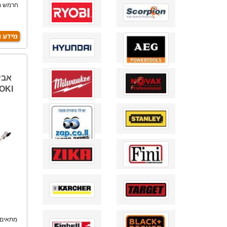
פ
אביז
OKI
מתאים 