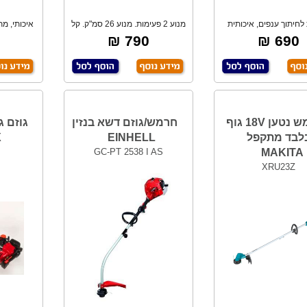
לחיתוך ענפים, איכותית
מנוע 2 פעימות. מנוע 26 סמ"ק. קל
איכותי, מת
וחזקה. כושר
משקל.
790 ₪
690 ₪
חרמש נטען 18V גוף
חרמש/גוזם דשא בנזין
גוזם ג
לבד מתקפל
EINHELL
X
GC-PT 2538 I AS
MAKITA
XRU23Z