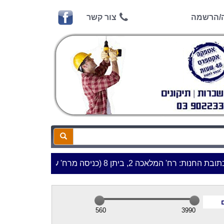
ה/הרשמה
צור קשר
 המלאכה 2, ביתן 8 (כניסה מרח' עמל 5) א.ת.פארק אפק, ראש העין***
560
3990