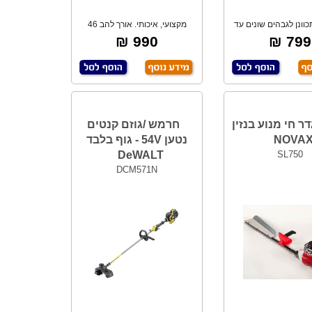
כוונן לגבהים שונים עד
מקצועי, איכותי. אורך להב 46
לגובה 2.
ס"מ. לחיתוך
990 ₪
799 ₪
דר חי מנוע בנזין
חרמש /גוזם קנטים
NOVA
נטען 54V - גוף בלבד
DeWALT
SL750
DCM571N