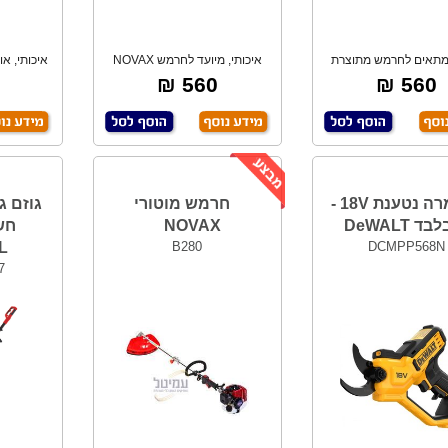
,מתאים לחרמש מתוצרת
איכותי, מיועד לחרמש NOVAX
NOVAX מדגם B
דגם B-260 ,מתכ
560 ₪
560 ₪
מזמרה נטענת 18V -
חרמש מוטורי
גוזם ג
ד DeWALT
NOVAX
L
B280
DCMPP568N
7