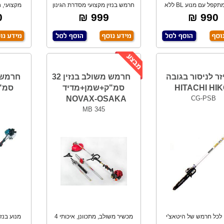
חרמש מתקפל עם מנוע BL ללא
חרמש בנזין מקצועי מסדרת הגינון
חמים מספק עד
של Einhe
א
₪
999 ₪
990 ₪
ר לניסור בגובה
חרמש משולב בנזין 32
HITACHI HIK
סמ"ק+שמן+מדיד
סמ"ק TA
NOVAX-OSAKA
CG-PSB
MB 345
לכל חרמש של היטאצ'י
מכשיר משולב, מתכוונן, איכותי 4