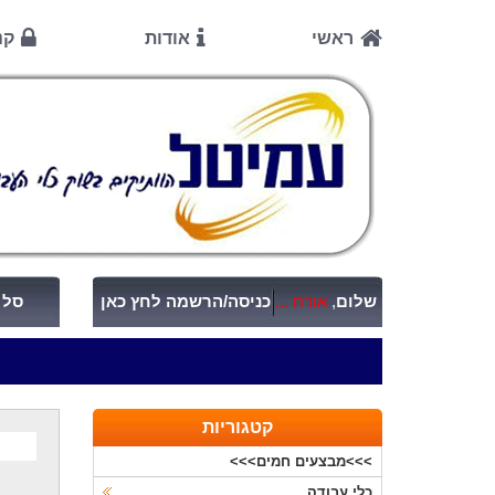
ראשי
אודות
קנ
שלום
,
אורח ...
כניסה/הרשמה לחץ כאן
סל ק
קטגוריות
>>>מבצעים חמים>>>
כלי עבודה