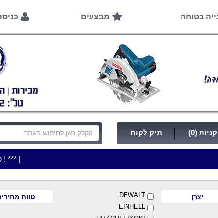
ייה בטוחה
מבצעים
כניס
ניות (0)
תיק לקוח
|
***כלי עבודה להשכרה בתעריף יומי משתלם ! ***
***כתובת החנות: רח'
DEWALT
יצרן
טווח מחירים
EINHELL