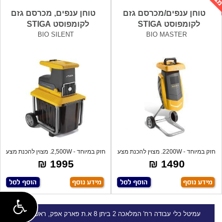
טוחן ענפים/מכרסם גזם
טוחן ענפים, מכרסם גזם
לקומפוסט STIGA
לקומפוסט STIGA
BIO SILENT
BIO MASTER
חזק במיוחד - 2200W. מצוין להכנת מצע
חזק במיוחד - 2,500W. מצוין להכנת מצע
וקומ
וקו
1995 ₪
1490 ₪
עמיטל
כלי עבודה
רח' המלאכה 2 ביתן 8 א.ת פארק אפק, ראש העין