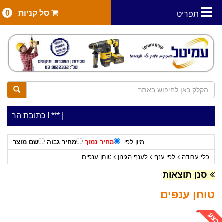
סל קניות
0
תפריט
|
***כלי עבודה להשכרה בתעריף יומי משתלם ! ***
***כתובת החנות: רח' המלאכה 2, ביתן 8 (כני
מיון לפי:
מחיר נמוך
מחיר גבוה
שם מוצר
כלי עבודה
לפי ענף
לענף הגינון
טוחן ענפים
סנן תוצאות
טוחן ענפים