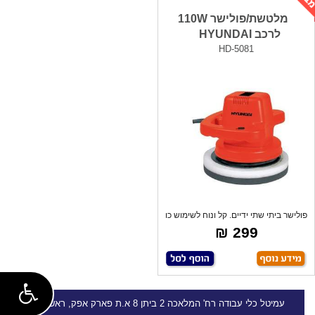
מלטשת/פולישר 110W
לרכב HYUNDAI
HD-5081
פולישר ביתי שתי ידיים. קל ונוח לשימוש כו
299 ₪
עמיטל
כלי עבודה
רח' המלאכה 2 ביתן 8 א.ת פארק אפק, ראש העין