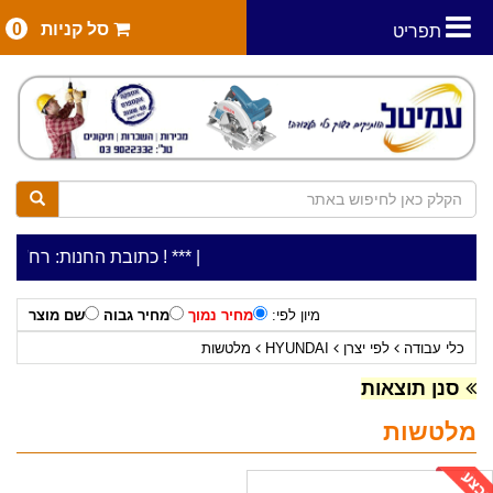
סל קניות
0
תפריט
|
***כלי עבודה להשכרה בתעריף יומי משתלם ! ***
***כתובת החנות: רח' המלאכה 2, ביתן 8 (כניסה מרח' עמל 5) א.ת.פארק
מיון לפי:
מחיר נמוך
מחיר גבוה
שם מוצר
כלי עבודה
לפי יצרן
HYUNDAI
מלטשות
סנן תוצאות
מלטשות