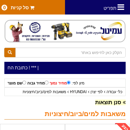
סל קניות
0
תפריט
|
***כלי עבודה להשכרה בתעריף יומי משתלם ! ***
***כתובת החנות: רח' המלאכה 2, ביתן 8 (כניסה
מיון לפי:
מחיר נמוך
מחיר גבוה
שם מוצר
כלי עבודה
לפי יצרן
HYUNDAI
משאבות למים/ביוב/חיצוניות
סנן תוצאות
משאבות למים/ביוב/חיצוניות