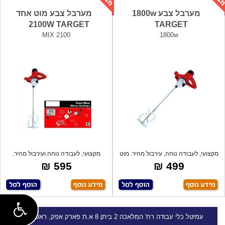
מערבל צבע 1800w
מערבל צבע מוט אחד
2100W TARGET
TARGET
MIX 2100
1800w
מקצועי, לעבודה נוחה, עירבול מהיר. מוט
מקצועי, לעבודה נוחה ועירבול מהיר.
ער
בידוד
595 ₪
499 ₪
עמיטל
כלי עבודה
רח' המלאכה 2 ביתן 8 א.ת פארק אפק, ראש העין