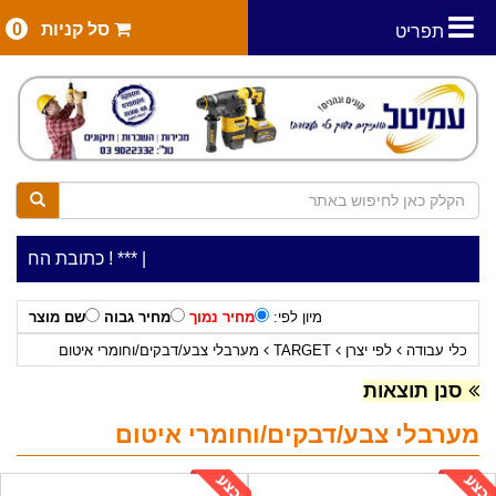
סל קניות
0
תפריט
|
***כלי עבודה להשכרה בתעריף יומי משתלם ! ***
***כתובת החנות: רח' המלאכה 2, ביתן 8 (כניס
מיון לפי:
מחיר נמוך
מחיר גבוה
שם מוצר
כלי עבודה
לפי יצרן
TARGET
מערבלי צבע/דבקים/וחומרי איטום
סנן תוצאות
מערבלי צבע/דבקים/וחומרי איטום