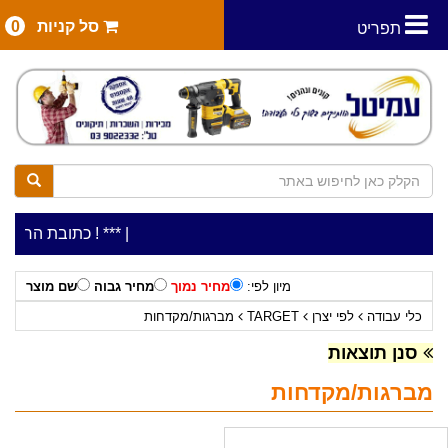
סל קניות
0
תפריט
|
***כלי עבודה להשכרה בתעריף יומי משתלם ! ***
***כתובת החנות: רח' המלאכה 2, ביתן 8 (כני
מיון לפי:
מחיר נמוך
מחיר גבוה
שם מוצר
כלי עבודה
לפי יצרן
TARGET
מברגות/מקדחות
סנן תוצאות
מברגות/מקדחות