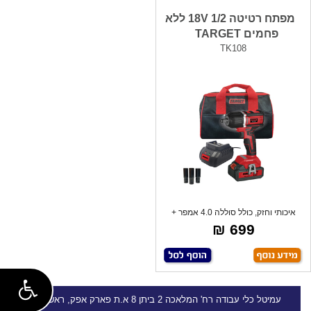
מפתח רטיטה 1/2 18V ללא
פחמים TARGET
TK108
איכותי וחזק, כולל סוללה 4.0 אמפר +
מטען
699 ₪
עמיטל
כלי עבודה
רח' המלאכה 2 ביתן 8 א.ת פארק אפק, ראש העין