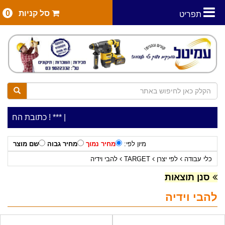
סל קניות
0
תפריט
|
***כלי עבודה להשכרה בתעריף יומי משתלם ! ***
***כתובת החנות: רח' המלאכה 2, ביתן 8 (כניס
מיון לפי:
מחיר נמוך
מחיר גבוה
שם מוצר
כלי עבודה
לפי יצרן
TARGET
להבי וידיה
סנן תוצאות
להבי וידיה