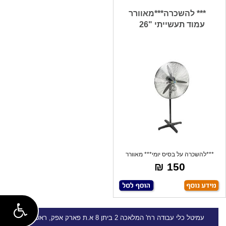
*** להשכרה***מאוורר
עמוד תעשייתי "26
***להשכרה על בסיס יומי*** מאוורר
עמוד תע
150 ₪
עמיטל
כלי עבודה
רח' המלאכה 2 ביתן 8 א.ת פארק אפק, ראש העין