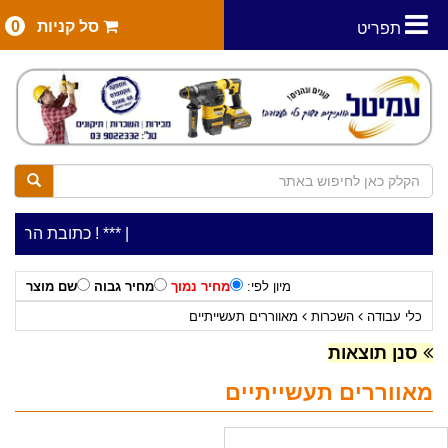
סל קניות
0
תפריט
|
***כלי עבודה להשכרה בתעריף יומי משתלם ! ***
***כתובת החנות: רח' המלאכה 2, ביתן 8 (כנ
מיון לפי:
מחיר נמוך
מחיר גבוה
שם מוצר
כלי עבודה
השכרות
מאווררים תעשייתיים
סנן תוצאות
מאווררים תעשייתיים