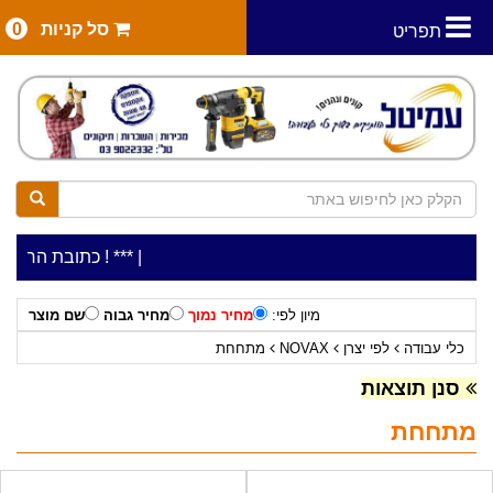
סל קניות
0
תפריט
|
***כלי עבודה להשכרה בתעריף יומי משתלם ! ***
***כתובת החנות: רח' המלאכה 2, ביתן 8 (כני
מיון לפי:
מחיר נמוך
מחיר גבוה
שם מוצר
כלי עבודה
לפי יצרן
NOVAX
מתחחת
סנן תוצאות
מתחחת