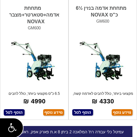
מתחחת אדמה בנזין ½6
מתחחת
כ"ס NOVAX
אדמה+סטארטר+מצבר
NOVAX
GM600
GM600
מקצועי ביותר, כולל להבים לאדמה קשה,
6.5 כ"ס מקצועי ביותר, כולל להבים
מנוע
לאדמה ק
4990 ₪
4330 ₪
עמיטל
כלי עבודה
רח' המלאכה 2 ביתן 8 א.ת פארק אפק, ראש העין