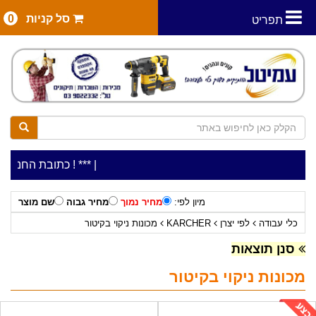
סל קניות
0
תפריט
|
***כלי עבודה להשכרה בתעריף יומי משתלם ! ***
***כתובת החנות: רח' המלאכה 2, ביתן 8 (כניסה 
מיון לפי:
מחיר נמוך
מחיר גבוה
שם מוצר
כלי עבודה
לפי יצרן
KARCHER
מכונות ניקוי בקיטור
סנן תוצאות
מכונות ניקוי בקיטור