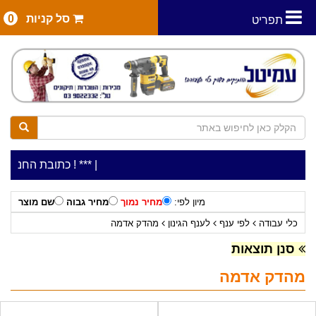
סל קניות
0
תפריט
|
***כלי עבודה להשכרה בתעריף יומי משתלם ! ***
***כתובת החנות: רח' המלאכה 2, ביתן 8 (כניסה מ
מיון לפי:
מחיר נמוך
מחיר גבוה
שם מוצר
כלי עבודה
לפי ענף
לענף הגינון
מהדק אדמה
סנן תוצאות
מהדק אדמה