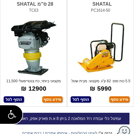
SHATAL
28 ס"מ SHATAL
TC63
PC1614-50
5.5 כוח סוס. 82 ק"ג. מקצועי. מבית שטל.
מקצועי ביותר, כח צנטריפוגלי 11,500
מ
ק"ג,
12900 ₪
5990 ₪
עמיטל
כלי עבודה
רח' המלאכה 2 ביתן 8 א.ת פארק אפק, ראש העין
נבנה ע"י
לוגייט טכנולוגיות - איחסון אתרים | בנית אתרים