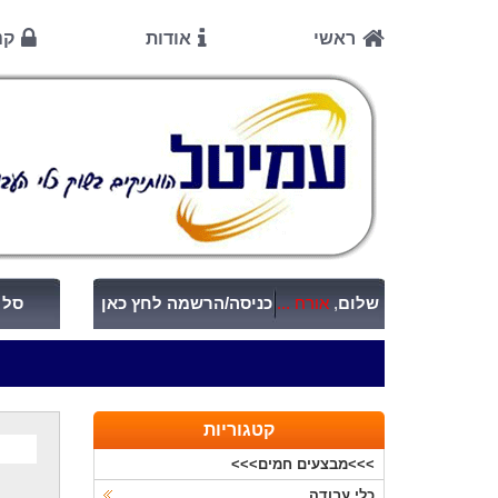
ראשי
אודות
קנ
שלום
,
אורח ...
כניסה/הרשמה לחץ כאן
סל ק
קטגוריות
>>>מבצעים חמים>>>
כלי עבודה