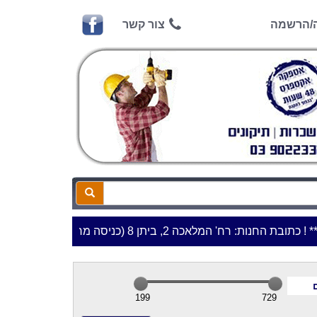
ה/הרשמה
צור קשר
ת החנות: רח' המלאכה 2, ביתן 8 (כניסה מרח' עמל 5) א.ת.פארק אפק, ראש העין***
199
729