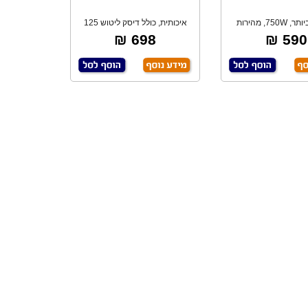
מקצועי ביותר, 750W, מהירות
איכותית, כולל דיסק ליטוש 125
קטרונית משת
מ"מ.
698 ₪
590 ₪