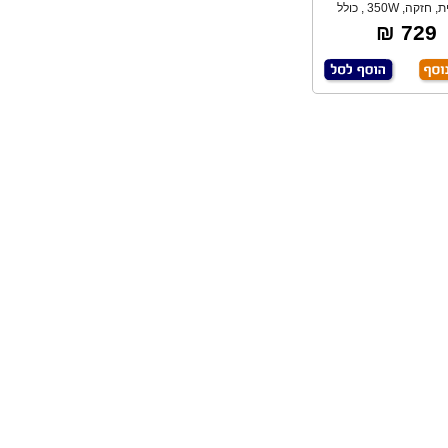
איכותית, חזקה, 350W , כולל
דיסק ליטוש 15
729 ₪