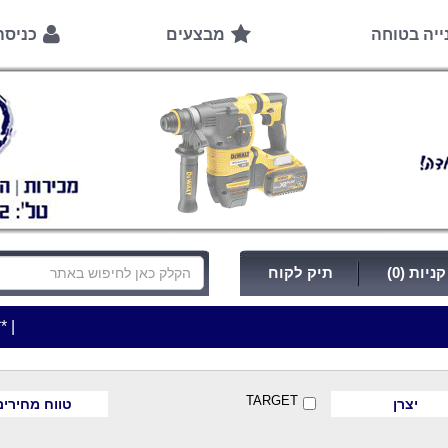
ייה בטוחה
מבצעים
כניס
ניות (0)
תיק לקוח
|
***כלי עבודה להשכרה בתעריף יומי משתלם ! ***
***כתוב
TARGET
יצרן
טווח מחירים