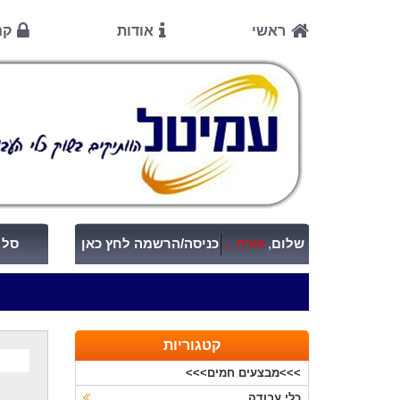
ראשי
אודות
קנ
שלום
,
אורח ...
כניסה/הרשמה לחץ כאן
סל ק
קטגוריות
>>>מבצעים חמים>>>
כלי עבודה