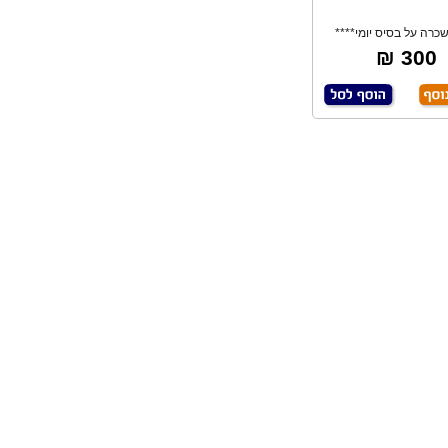
כרה על בסיס יומי****
יחידת הנעה /
300 ₪