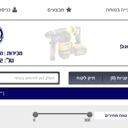
ייה בטוחה
מבצעים
כניס
ניות (0)
תיק לקוח
|
***כלי עבודה להשכרה בתעריף יומי משתלם ! ***
***כתו
טווח מחירים
0
300