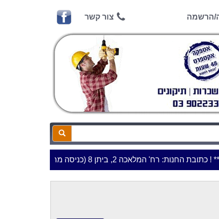
ה/הרשמה
צור קשר
בת החנות: רח' המלאכה 2, ביתן 8 (כניסה מרח' עמל 5) א.ת.פארק אפק, ראש העין***