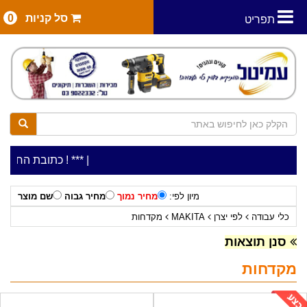
סל קניות
0
תפריט
|
***כלי עבודה להשכרה בתעריף יומי משתלם ! ***
***כתובת החנות: רח' המלאכה 2, ביתן 8 (כני
מיון לפי:
מחיר נמוך
מחיר גבוה
שם מוצר
כלי עבודה
לפי יצרן
MAKITA
מקדחות
סנן תוצאות
מקדחות