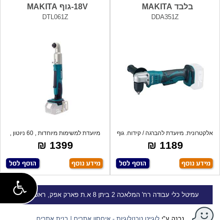
בלבד MAKITA
18V-גוף MAKITA
DTL061Z
DDA351Z
אלקטרונית. מיועדת להברגה / קידוח. גוף
מיועדת למשימות מיוחדות , 60 ניוטון ,
בל
קלת
1399 ₪
1189 ₪
עמיטל
כלי עבודה
רח' המלאכה 2 ביתן 8 א.ת פארק אפק, ראש העין
נבנה ע"י
לוגייט טכנולוגיות - איחסון אתרים | בנית אתרים