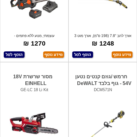
אורך להב “7.8 (198 ס”מ), אורך מוט 3
עוצמתי, מנוע ללא פחמים -
מטר.
BRUSHLESS, להב
1270 ₪
1248 ₪
חרמש /גוזם קנטים נטען
מסור שרשרת 18V
54V - גוף בלבד DeWALT
EINHELL
GE-LC 18 Li Kit
DCM571N