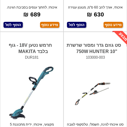
איכותי, אורך להב 60 ס"מ, מנגנון עצירה
איכותי, לחתוך ענפים בסביבת הגינה.
פת
מנוע ל
689 ₪
630 ₪
סט גוזם גדר ומסור שרשרת
חרמש נטען 18V - גוף
"10 750W HUNTER
בלבד MAKITA
DUR181
103000-003
סט איכותי לגינה, חשמלי, טלסקופי לגובה
מקצועי, איכותי, ידית מתכוננת 5