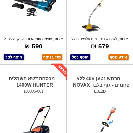
איכותי, לשימוש ביתי, מוט אלומיניום קל
איכותי, עוצמת אוויר גבוהה לניקוי עלים, ל
ומ
590 ₪
579 ₪
חרמש נטען 40V ללא
מכסחת דשא חשמלית
פחמים - גוף בלבד NOVAX
1400W HUNTER
103005-001
E312D