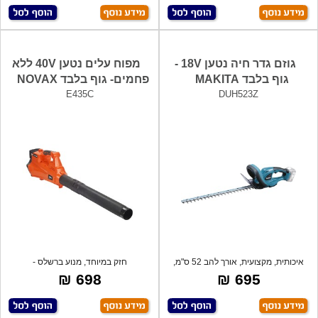
גוזם גדר חיה נטען 18V -
מפוח עלים נטען 40V ללא
גוף בלבד MAKITA
פחמים- גוף בלבד NOVAX
E435C
DUH523Z
איכותית, מקצועית, אורך להב 52 ס"מ,
חזק במיוחד, מנוע ברשלס -
מפסק
BRUSHLESS. מהיר
698 ₪
695 ₪