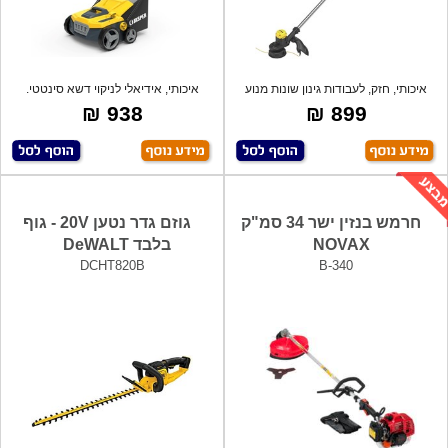
איכותי, חזק, לעבודות גינון שונות מנוע
איכותי, אידיאלי לניקוי דשא סינטטי.
מנקה
938 ₪
899 ₪
חרמש בנזין ישר 34 סמ"ק
גוזם גדר נטען 20V - גוף
NOVAX
בלבד DeWALT
DCHT820B
B-340