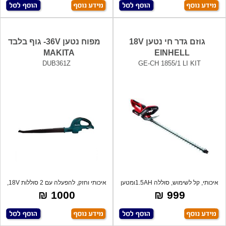
גוזם גדר חי נטען 18V
מפוח נטען 36V- גוף בלבד
MAKITA
EINHELL
DUB361Z
GE-CH 1855/1 LI KIT
איכותי, קל לשימוש, סוללה 1.5AHומטען
איכותי וחזק, להפעלה עם 2 סוללות 18V,
מהיר
פיי
1000 ₪
999 ₪