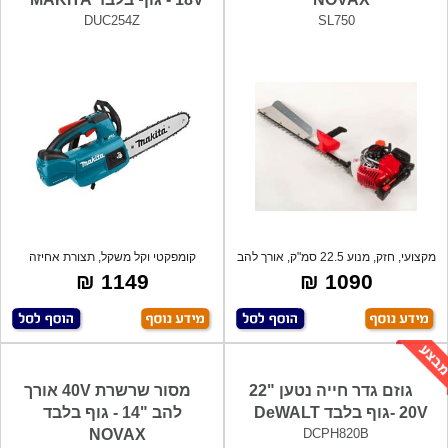
DUC254Z
SL750
מקצועי, חזק, מנוע 22.5 סמ"ק, אורך להב
קומפקטי וקל משקל, תצורת אחיזה
70
עליונה. שר
1149 ₪
1090 ₪
גוזם גדר חייה נטען "22
מסור שרשרת 40V אורך
20V -גוף בלבד DeWALT
להב "14 - גוף בלבד
NOVAX
DCPH820B