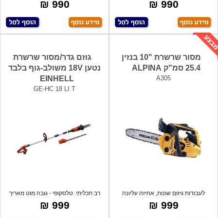
אדיר של
מ"ר.מיכל
990 ₪
990 ₪
מסור שרשרת "10 בנזין
גוזם גדר/מסור שרשרת
25.4 סמ"ק ALPINA
נטען 18V משולב-גוף בלבד
EINHELL
A305
GE-HC 18 LI T
לעבודות גיזום שונות, אחיזה עליונה
רב תכליתי. טלסקופי - גובה מוט מאריך
ונוחה.
מתכו
999 ₪
999 ₪