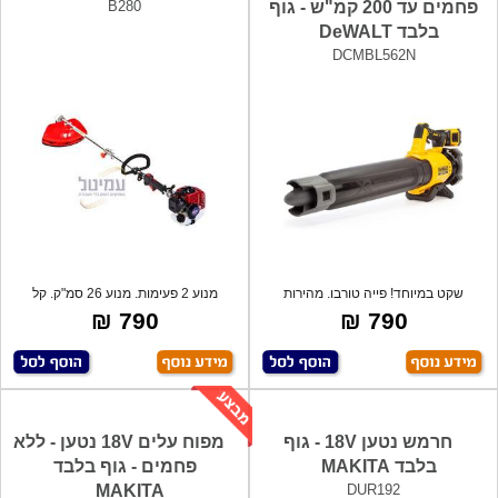
פחמים עד 200 קמ"ש - גוף
B280
בלבד DeWALT
DCMBL562N
שקט במיוחד! פייה טורבו. מהירות
מנוע 2 פעימות. מנוע 26 סמ"ק. קל
משתנה, מה
משקל.
790 ₪
790 ₪
חרמש נטען 18V - גוף
מפוח עלים 18V נטען - ללא
בלבד MAKITA
פחמים - גוף בלבד
MAKITA
DUR192