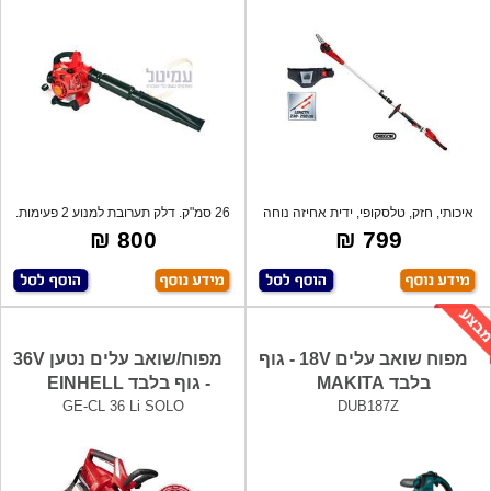
איכותי, חזק, טלסקופי, ידית אחיזה נוחה
26 סמ"ק. דלק תערובת למנוע 2 פעימות.
אג
800 ₪
799 ₪
מפוח שואב עלים 18V - גוף
מפוח/שואב עלים נטען 36V
בלבד MAKITA
- גוף בלבד EINHELL
GE-CL 36 Li SOLO
DUB187Z