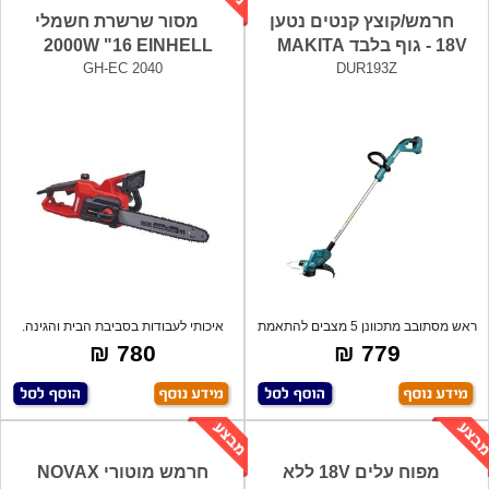
חרמש/קוצץ קנטים נטען
מסור שרשרת חשמלי
18V - גוף בלבד MAKITA
2000W "16 EINHELL
GH-EC 2040
DUR193Z
ראש מסתובב מתכוונן 5 מצבים להתאמת
איכותי לעבודות בסביבת הבית והגינה.
זווית
להב 4
780 ₪
779 ₪
מפוח עלים 18V ללא
חרמש מוטורי NOVAX