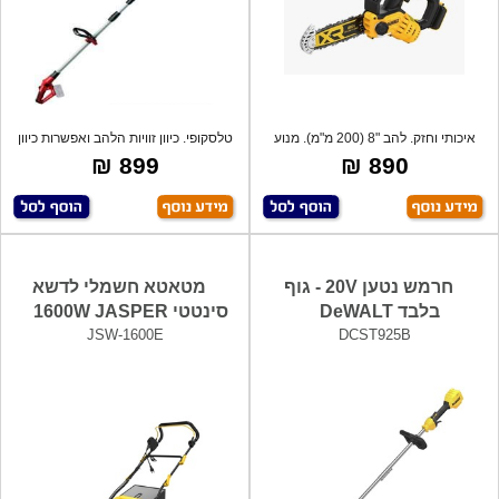
איכותי וחזק. להב "8 (200 מ"מ). מנוע
טלסקופי. כיוון זוויות הלהב ואפשרות כיוון
ללא
899 ₪
890 ₪
חרמש נטען 20V - גוף
מטאטא חשמלי לדשא
בלבד DeWALT
סינטטי 1600W JASPER
JSW-1600E
DCST925B