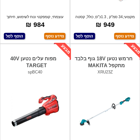
מקצועי,34 סמ"ק , 1.3כ"ס, כולל, קסטה
עוצמתי, קומפקטי ונוח לשימוש, חיתוך
נייל
לייזר
984 ₪
949 ₪
חרמש נטען 18V גוף בלבד
מפוח עלים נטען 40V
מתקפל MAKITA
TARGET
spBC40
XRU23Z