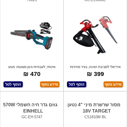
אידיאלי לסביבת הגינה, בורר מהירות
איכותי, לעבודות גינון מגוונות. מנוע
אלקטרו
BRUS
470 ₪
399 ₪
מסור שרשרת מיני "4 נטען
גוזם גדר חיה חשמלי 570W
EINHELL
18V TARGET
GC-EH 5747
CS1810M BL