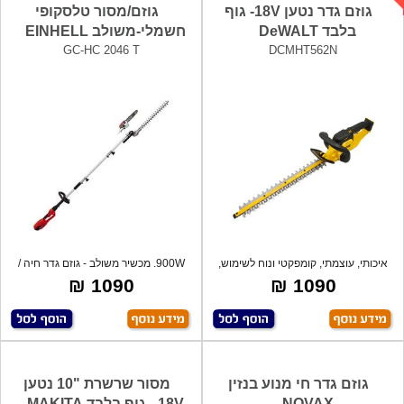
גוזם גדר נטען 18V- גוף
גוזם/מסור טלסקופי
בלבד DeWALT
חשמלי-משולב EINHELL
GC-HC 2046 T
DCMHT562N
איכותי, עוצמתי, קומפקטי ונוח לשימוש,
900W. מכשיר משולב - גוזם גדר חיה /
מנו
מסור
1090 ₪
1090 ₪
גוזם גדר חי מנוע בנזין
מסור שרשרת "10 נטען
NOVAX
18V - גוף בלבד MAKITA