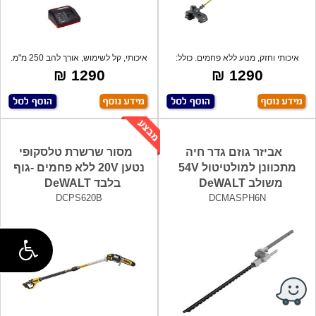
איכותי וחזק, מנוע ללא פחמים. כולל:
איכותי, קל לשימוש, אורך להב 250 מ"מ.
רצועה
2.9
1290 ₪
1290 ₪
אביזר גוזם גדר חיה
מסור שרשרת טלסקופי
מתכוונן למולטיטול 54V
נטען 20V ללא פחמים -גוף
משולב DeWALT
בלבד DeWALT
DCPS620B
DCMASPH6N