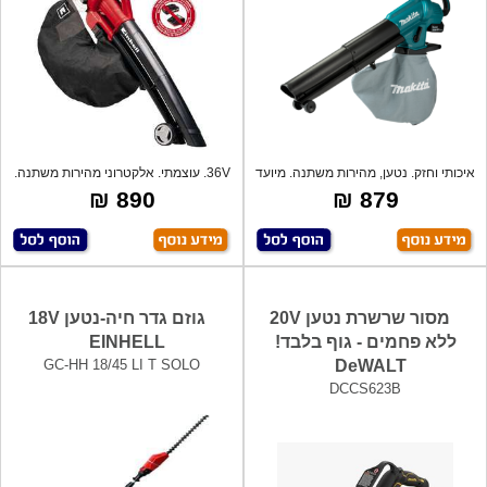
איכותי וחזק. נטען, מהירות משתנה. מיועד
36V. עוצמתי. אלקטרוני מהירות משתנה.
ל
יח
890 ₪
879 ₪
מסור שרשרת נטען 20V
גוזם גדר חיה-נטען 18V
ללא פחמים - גוף בלבד!
EINHELL
GC-HH 18/45 LI T SOLO
DeWALT
DCCS623B