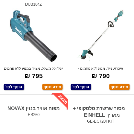
DUB184Z
איכותי, נייד, מנוע ללא פחמים -
יעיל וקל משקל. מצויד במנוע ללא פחמים
BRUSHLESS.
לעב
795 ₪
790 ₪
מסור שרשרת טלסקופי +
מפוח אוויר בנזין NOVAX
מאריך EINHELL
EB260
GE-EC720TKIT