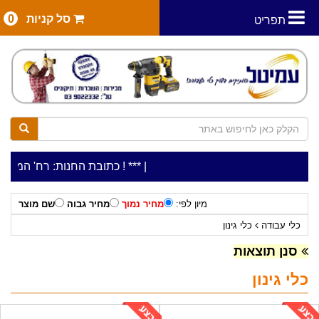
סל קניות
0
תפריט
|
***כלי עבודה להשכרה בתעריף יומי משתלם ! ***
***כתובת החנות: רח' המלאכה 2, ביתן 8 (כניסה מרח' עמל 5) א.ת.פארק אפק, ראש העין***
מיון לפי:
מחיר נמוך
מחיר גבוה
שם מוצר
כלי עבודה
כלי גינון
סנן תוצאות
כלי גינון