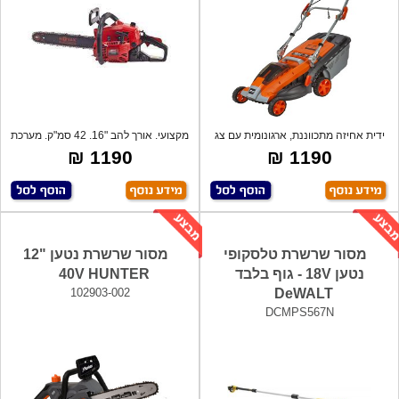
ידית אחיזה מתכווננת, ארגונומית עם צג
מקצועי. אורך להב "16. 42 סמ"ק. מערכת
דיג
הצת
1190 ₪
1190 ₪
מסור שרשרת טלסקופי
מסור שרשרת נטען "12
נטען 18V - גוף בלבד
40V HUNTER
102903-002
DeWALT
DCMPS567N