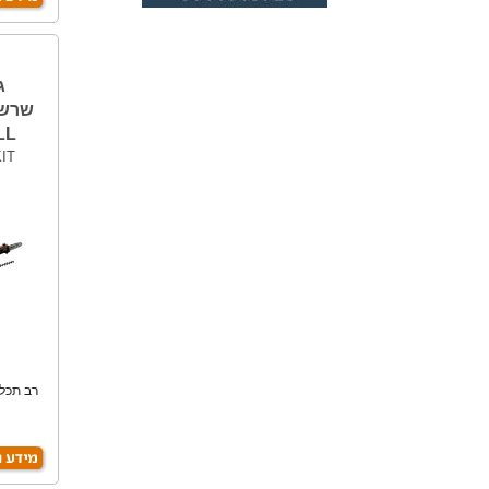
ג
שרשר
LL
KIT
רב תכלי