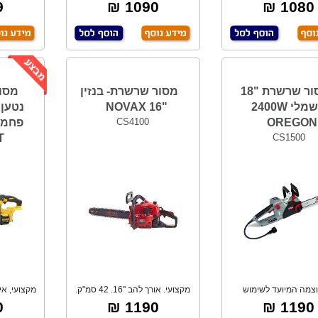
"14 (350 מ
חיה / מסור
₪
1090 ₪
1080 ₪
מסור שרשרת "18
מסור שרשרת- בנזין
חשמלי 2400W
"16 NOVAX
OREGON
CS4100
פחמים
T
CS1500
צמה המיועד לשימוש
מקצועי. אורך להב "16. 42 סמ"ק.
מקצועי, אי
צועי וביתי כאחד
מערכת הצת
S
₪
1190 ₪
1190 ₪