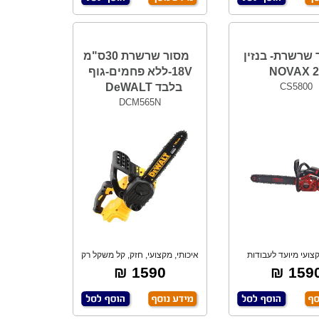
 שרשרת- בנזין
מסור שרשרת 30ס"מ
18V-ללא פחמים-גוף
CS5800
בלבד DeWALT
DCM565N
צועי מיועד לעבודות
איכותי, מקצועי, חזק, קל משקל רק
ומצות. 58 ס
3.6 ק"ג.
1590 ₪
1590 