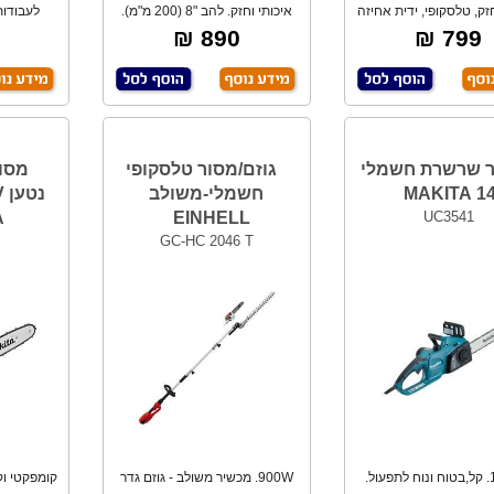
זק, טלסקופי, ידית אחיזה
איכותי וחזק. להב "8 (200 מ"מ).
לעבודות
נוחה אג
מנוע ללא
ע
890 ₪
799 ₪
 שרשרת חשמלי
גוזם/מסור טלסקופי
חשמלי-משולב
A
EINHELL
UC3541
GC-HC 2046 T
1800W. קל,בטוח ונוח לתפעול.
900W. מכשיר משולב - גוזם גדר
קומפקטי ו