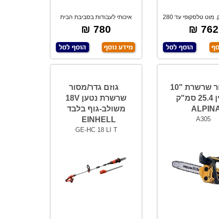
איכותי וחזק. מוט טלסקופי עד 280
איכותי לעבודות בסביבת הבית
ס"מ. אור
והגינה. להב 4
780 ₪
762 ₪
מסור שרשרת "10
גוזם גדר/מסור
בנזין 25.4 סמ"ק
שרשרת נטען 18V
ALPIN
משולב-גוף בלבד
EINHELL
A305
GE-HC 18 LI T