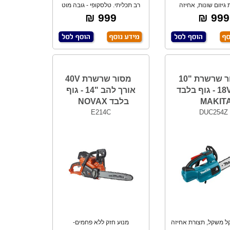
 גיזום שונות, אחיזה
רב תכליתי. טלסקופי - גובה מוט
ליונה ונוחה.
מאריך מתכו
999 ₪
999 ₪
מסור שרשרת "10
מסור שרשרת 40V
נטען 18V - גוף בלבד
אורך להב "14 - גוף
MAKIT
בלבד NOVAX
E214C
DUC254Z
קל משקל, תצורת אחיזה
מנוע חזק ללא פחמים-