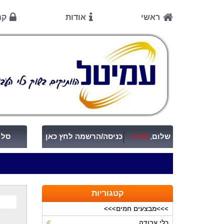
ראשי
אודות
קנ
שלום
,
אורח ...
כניסה/הרשמה לחץ כאן
סל ק
קטגוריות
>>>מבצעים חמים>>>
כלי עבודה