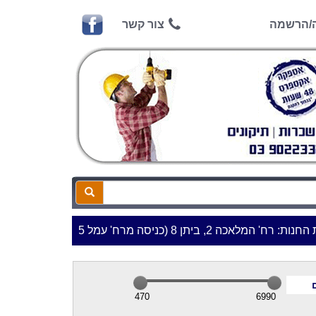
ה/הרשמה
צור קשר
ניסה מרח' עמל 5) א.ת.פארק אפק, ראש העין***
470
6990