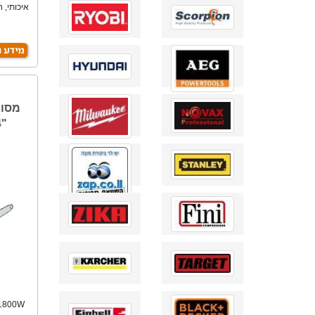
איכותי, ח
מסור
"14 MAKITA