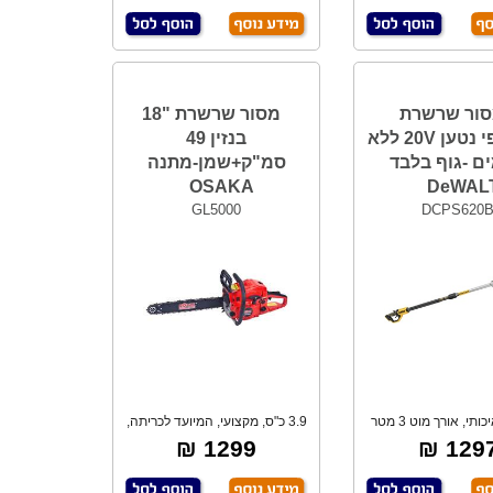
ור שרשרת
מסור שרשרת "18
טלסקופי נטען 20V ללא
בנזין 49
ם -גוף בלבד
סמ"ק+שמן-מתנה
OSAKA
DeWAL
GL5000
DCPS620
מקצועי, איכותי, אורך מוט 3 מטר
3.9 כ"ס, מקצועי, המיועד לכריתה,
ניתן להאר
לחקלאות
1299 ₪
1297 