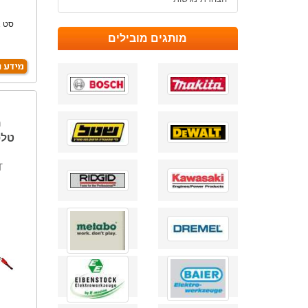
סט א
מותגים מובילים
ט
מ
טלס
T