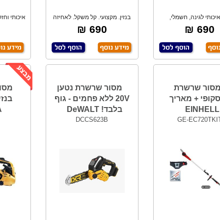
יכותי לגינה, חשמלי,
בנזין. מקצועי. קל משקל. לאחיזה
לסקופי לגובה 3
נוחה ביד
690 ₪
690 ₪
סור שרשרת
מסור שרשרת נטען
קופי + מאריך
20V ללא פחמים - גוף
EINHELL
בלבד! DeWALT
A
DCCS623B
GE-EC720TKI