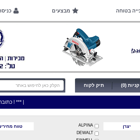
ייה בטוחה
מבצעים
כניס
ניות (0)
תיק לקוח
|
***כלי עבודה להשכרה בתעריף יומי משתלם ! ***
***כתובת החנות: רח' המלאכה 2, ביתן 8 (כ
ALPINA
יצרן
טווח מחירים
DEWALT