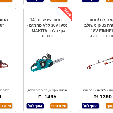
וזם גדר/מסור
מסור שרשרת "14
מסור
ת נטען משולב
נטען 36V ללא פחמים -
"20 NOVAX
18V EINHE
גוף בלבד MAKITA
XCU03Z
GE-HC 18 LI T 
תי. טלסקופי - גובה מוט
איכותי, מקצועי, מהירות משתנה,
מסור מק
מאריך מתכו
מפסק בטיחו
מא
₪
1495 ₪
1390 ₪