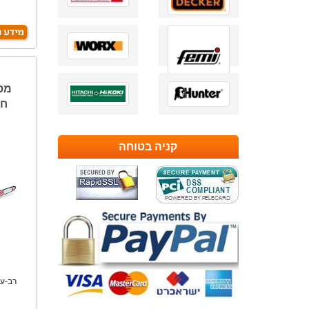
קניה בטוחה
רב-עו
מק