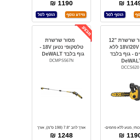
עליונה. שר
BRUSHLESS, אורך להב
1190 ₪
1149 
מסור שרשרת "12
מסור שרשרת
נטען 18V/20V ללא
טלסקופי נטען 18V -
 - גוף בלבד
גוף בלבד DeWALT
DCMPS567N
DeWAL
DCCS620
כותי, מנוע ללא פחמים-
אורך להב “7.8 (198 ס”מ), אורך
BRUSHALE
מוט 3 מטר.
1248 ₪
1190 