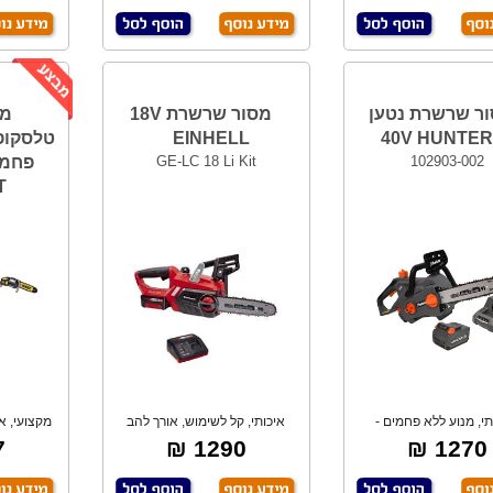
ר שרשרת נטען
מסור שרשרת 18V
מס
EINHELL
102903-002
GE-LC 18 Li Kit
פחמי
T
B
י, מנוע ללא פחמים -
איכותי, קל לשימוש, אורך להב
BRUSHLE, להב
250 מ"מ. 2.9
₪
1290 ₪
1270 ₪