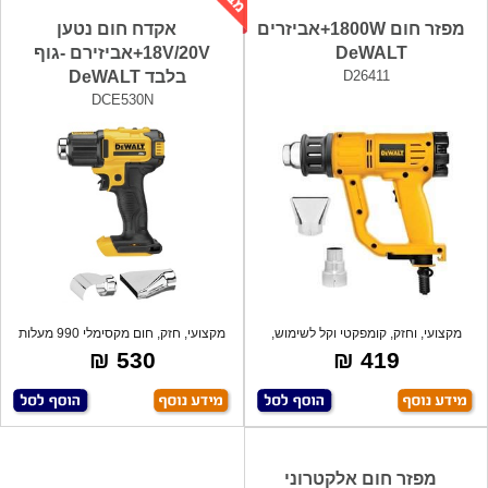
מפזר חום 1800W+אביזרים
אקדח חום נטען
DeWALT
18V/20V+אביזירם -גוף
D26411
בלבד DeWALT
DCE530N
מקצועי, וחזק, קומפקטי וקל לשימוש,
מקצועי, חזק, חום מקסימלי 990 מעלות
מתאים
פרנהי
530 ₪
419 ₪
מפזר חום אלקטרוני