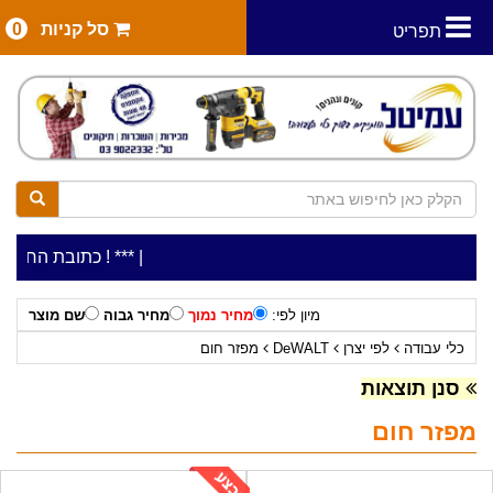
סל קניות
0
תפריט
|
***כלי עבודה להשכרה בתעריף יומי משתלם ! ***
***כתובת החנות: רח' המלאכה 2, ביתן 8 (כניס
מיון לפי:
מחיר נמוך
מחיר גבוה
שם מוצר
כלי עבודה
לפי יצרן
DeWALT
מפזר חום
סנן תוצאות
מפזר חום