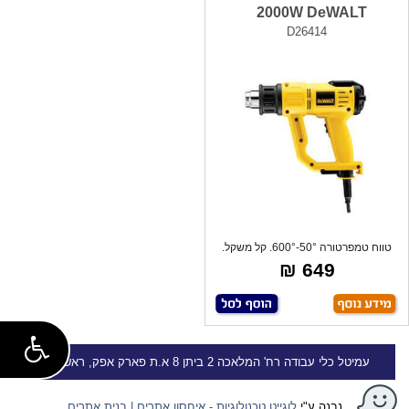
2000W DeWALT
D26414
טווח טמפרטורה 50°-600°. קל משקל.
649 ₪
עמיטל
כלי עבודה
רח' המלאכה 2 ביתן 8 א.ת פארק אפק, ראש העין
נבנה ע"י
לוגייט טכנולוגיות - איחסון אתרים | בנית אתרים