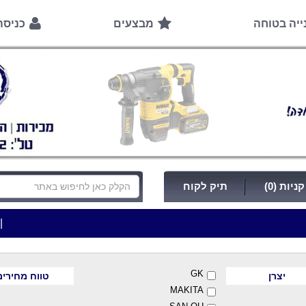
ייה בטוחה
מבצעים
כניס
ניות (0)
תיק לקוח
|
***כלי עבודה להשכרה בתעריף יומי משתלם ! ***
**
GK
יצרן
טווח מחירים
MAKITA