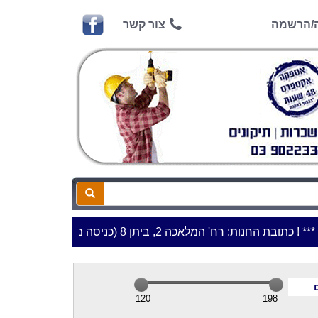
ה/הרשמה
צור קשר
*כתובת החנות: רח' המלאכה 2, ביתן 8 (כניסה מרח' עמל 5) א.ת.פארק אפק, ראש העין***
120
198