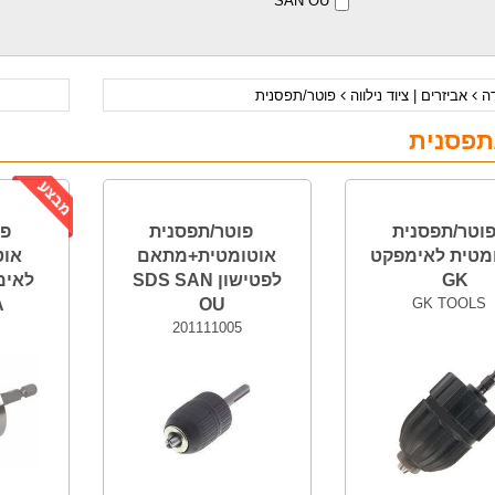
SAN OU
דה
אביזרים | ציוד נילווה
פוטר/תפסנית
תפסנית
וטר/תפסנית
פוטר/תפסנית
פו
מטית לאימפקט
אוטומטית+מתאם
GK
לפטישון SDS SAN
A
OU
GK TOOLS
201111005