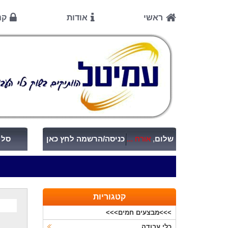
ראשי
אודות
קנ
שלום
,
אורח ...
כניסה/הרשמה לחץ כאן
סל ק
קטגוריות
>>>מבצעים חמים>>>
כלי עבודה