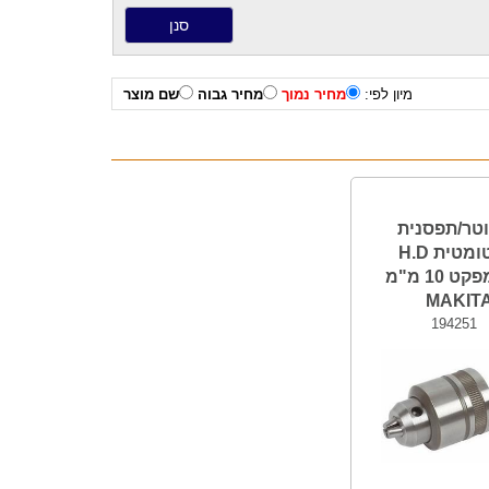
מיון לפי:
מחיר נמוך
מחיר גבוה
שם מוצר
טר/תפסנית
אוטומטית H.D
לאימפקט 10 מ"מ
MAKIT
194251