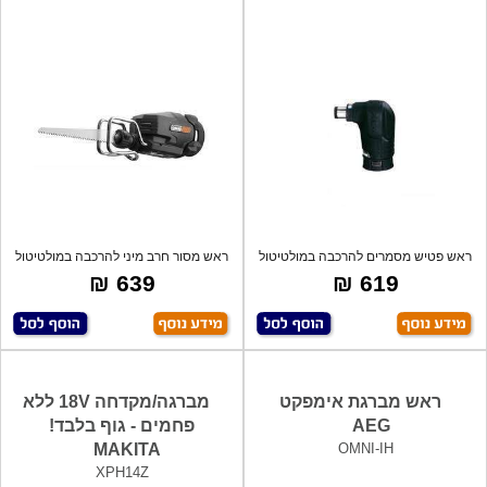
ראש פטיש מסמרים להרכבה במולטיטול
ראש מסור חרב מיני להרכבה במולטיטול
AEG
AEG
639 ₪
619 ₪
ראש מברגת אימפקט
מברגה/מקדחה 18V ללא
AEG
פחמים - גוף בלבד!
MAKITA
OMNI-IH
XPH14Z