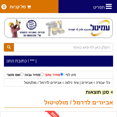
סל קניות
0
תפריט
|
***כלי עבודה להשכרה בתעריף יומי משתלם ! ***
***כתובת החנות: רח' המלאכה 2, ביתן 8 (כניסה מר
מיון לפי:
מחיר נמוך
מחיר גבוה
שם מוצר
כלי עבודה
אביזרים | ציוד נילווה
אביזרים לדרמל / מולטיטול
סנן תוצאות
אביזרים לדרמל / מולטיטול