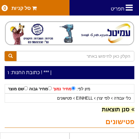
סל קניות
0
תפריט
|
***כלי עבודה להשכרה בתעריף יומי משתלם ! ***
***כתובת החנות: רח' המלאכה 2, ביתן 8 (כניסה מרח' עמל 5) א
מיון לפי:
מחיר נמוך
מחיר גבוה
שם מוצר
כלי עבודה
לפי יצרן
EINHELL
פטישונים
סנן תוצאות
פטישונים