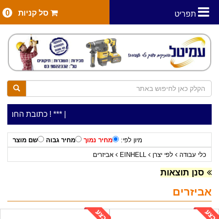
סל קניות
0
תפריט
|
***כלי עבודה להשכרה בתעריף יומי משתלם ! ***
***כתובת החנות: רח' המלאכה 2, ביתן 8 (כניסה 
מיון לפי:
מחיר נמוך
מחיר גבוה
שם מוצר
כלי עבודה
לפי יצרן
EINHELL
אביזרים
סנן תוצאות
אביזרים