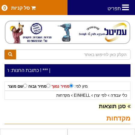
סל קניות
0
תפריט
|
***כלי עבודה להשכרה בתעריף יומי משתלם ! ***
***כתובת החנות: רח' המלאכה 2, ביתן 8 (כניסה מרח' עמל 5) א.
מיון לפי:
מחיר נמוך
מחיר גבוה
שם מוצר
כלי עבודה
לפי יצרן
EINHELL
מקדחות
סנן תוצאות
מקדחות