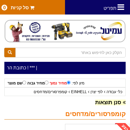
סל קניות
0
תפריט
|
***כלי עבודה להשכרה בתעריף יומי משתלם ! ***
***כתובת החנות: רח' המלאכה 2, ביתן 8 (כנ
מיון לפי:
מחיר נמוך
מחיר גבוה
שם מוצר
כלי עבודה
לפי יצרן
EINHELL
קומפרסורים/מדחסים
סנן תוצאות
קומפרסורים/מדחסים