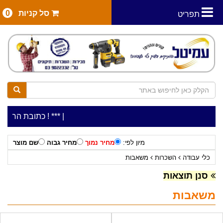
סל קניות
0
תפריט
|
***כלי עבודה להשכרה בתעריף יומי משתלם ! ***
***כתובת החנות: רח' המלאכה 2, ביתן 8 (כני
מיון לפי:
מחיר נמוך
מחיר גבוה
שם מוצר
כלי עבודה
השכרות
משאבות
סנן תוצאות
משאבות