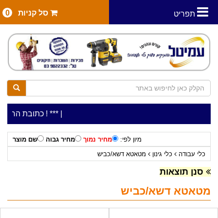
סל קניות
0
תפריט
|
***כלי עבודה להשכרה בתעריף יומי משתלם ! ***
***כתובת החנות: רח' המלאכה 2, ביתן 8 (כני
מיון לפי:
מחיר נמוך
מחיר גבוה
שם מוצר
כלי עבודה
כלי גינון
מטאטא דשא/כביש
סנן תוצאות
מטאטא דשא/כביש