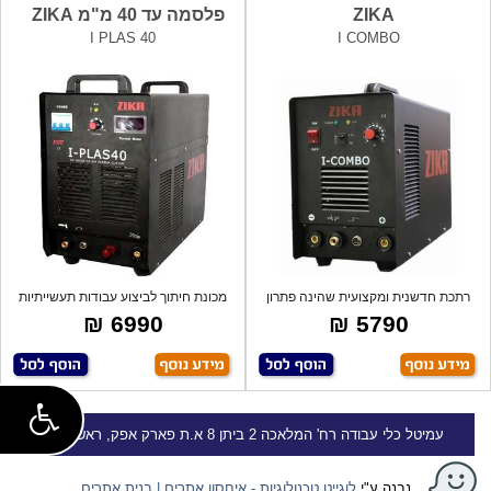
ZIKA
פלסמה עד 40 מ"מ ZIKA
I PLAS 40
I COMBO
רתכת חדשנית ומקצועית שהינה פתרון
מכונת חיתוך לביצוע עבודות תעשייתיות
מושלם ל
בעוב
6990 ₪
5790 ₪
עמיטל
כלי עבודה
רח' המלאכה 2 ביתן 8 א.ת פארק אפק, ראש העין
נבנה ע"י
לוגייט טכנולוגיות - איחסון אתרים | בנית אתרים