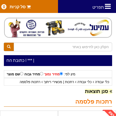
סל קניות
0
תפריט
|
***כלי עבודה להשכרה בתעריף יומי משתלם ! ***
***כתובת החנות: רח' המלאכה 2, ביתן 8 (כניס
מיון לפי:
מחיר נמוך
מחיר גבוה
שם מוצר
כלי עבודה
כלי עבודה
רתכות | מכשירי ריתוך
רתכות פלסמה
סנן תוצאות
רתכות פלסמה