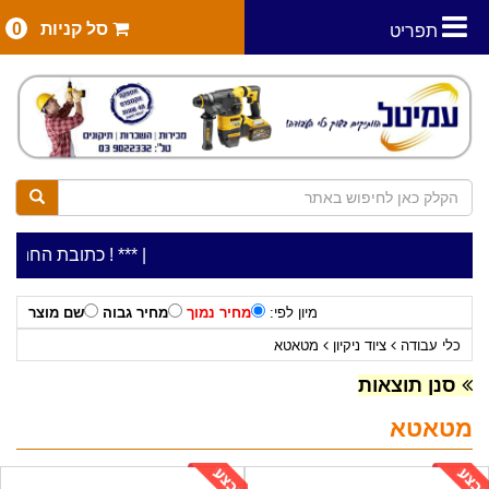
סל קניות
0
תפריט
|
***כלי עבודה להשכרה בתעריף יומי משתלם ! ***
***כתובת החנות: רח' המלאכה 2, ביתן 8 (כניסה 
מיון לפי:
מחיר נמוך
מחיר גבוה
שם מוצר
כלי עבודה
ציוד ניקיון
מטאטא
סנן תוצאות
מטאטא