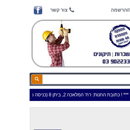
ה/הרשמה
צור קשר
**כתובת החנות: רח' המלאכה 2, ביתן 8 (כניסה מרח' עמל 5) א.ת.פארק אפק, ראש העין***