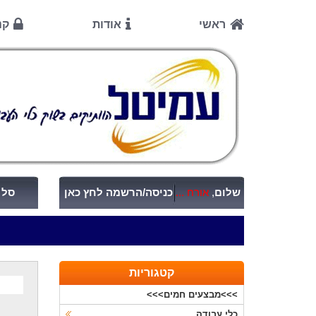
ראשי
אודות
קנ
שלום
,
אורח ...
כניסה/הרשמה לחץ כאן
סל ק
קטגוריות
>>>מבצעים חמים>>>
כלי עבודה