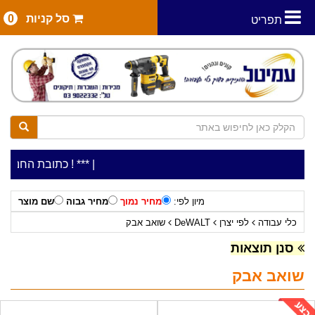
סל קניות
0
תפריט
|
***כלי עבודה להשכרה בתעריף יומי משתלם ! ***
***כתובת החנות: רח' המלאכה 2, ביתן 8 (כניסה 
מיון לפי:
מחיר נמוך
מחיר גבוה
שם מוצר
כלי עבודה
לפי יצרן
DeWALT
שואב אבק
סנן תוצאות
שואב אבק