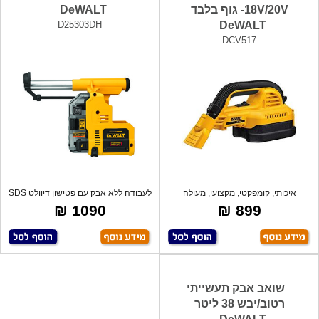
18V/20V- גוף בלבד
DeWALT
D25303DH
DeWALT
DCV517
איכותי, קומפקטי, מקצועי, מעולה
לעבודה ללא אבק עם פטישון דיוולט SDS
לעבודות ב
PLUS
1090 ₪
899 ₪
שואב אבק תעשייתי
רטוב/יבש 38 ליטר