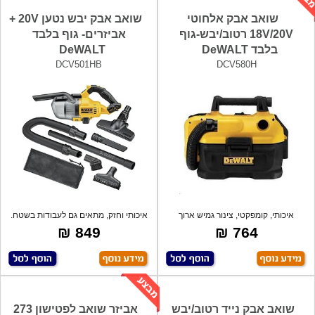
שואב אבק אלחוטי
שואב אבק יבש נטען 20V +
18V/20V רטוב/יבש-גוף
אביזרים- גוף בלבד
בלבד DeWALT
DeWALT
DCV501HB
DCV580H
איכותי, קומפקטי, צינור גמיש ארוך
איכותי וחזק, מתאים גם לעבודות בשטח.
לעבודה
פתרו
849 ₪
764 ₪
שואב אבק נייד רטוב/יבש
אביזר שואב לפטישון 273