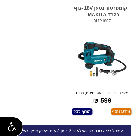
קומפרסור נטען 18V -גוף
בלבד MAKITA
DMP180Z
מעולה לטיולים ולשעת חירום, ניפוח
גלגלים
599 ₪
עמיטל
כלי עבודה
רח' המלאכה 2 ביתן 8 א.ת פארק אפק, ראש העין