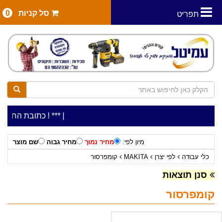
סל קניות
0
תפריט
|
***כלי עבודה להשכרה בתעריף יומי משתלם ! ***
***כתובת החנות: רח' המלאכה 2, ביתן 8 (כני
מיון לפי:
מחיר נמוך
מחיר גבוה
שם מוצר
כלי עבודה
לפי יצרן
MAKITA
קומפרסור
סנן תוצאות
קומפרסור