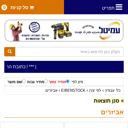
סל קניות
0
תפריט
|
***כלי עבודה להשכרה בתעריף יומי משתלם ! ***
***כתובת החנות: רח' המלאכה 2, ביתן 8 (כנ
מיון לפי:
מחיר נמוך
מחיר גבוה
שם מוצר
כלי עבודה
לפי יצרן
EIBENSTOCK
אביזרים
סנן תוצאות
אביזרים