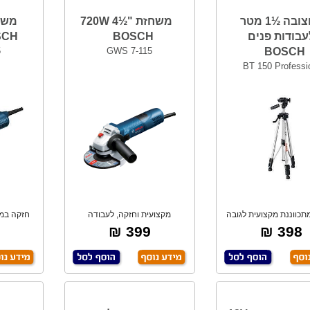
חצובה ½1 מטר
משחזת "½4 720W
עבודות פנים
BOSCH
SCH
5
GWS 7-115
BOSCH
BT 150 Professi
תכווננת מקצועית לגובה
מקצועית וחזקה, לעבודה
חזקה במיו
52-147 ס"מ,
ממושכת, גוף צר במי
399 ₪
398 ₪