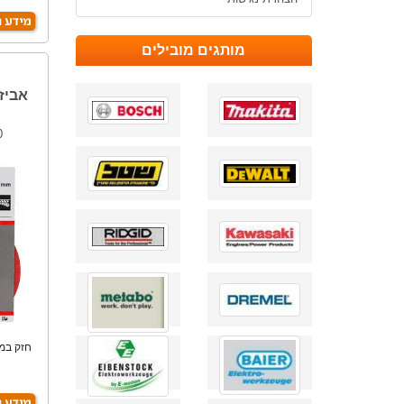
מותגים מובילים
אביז
0
חזק במי