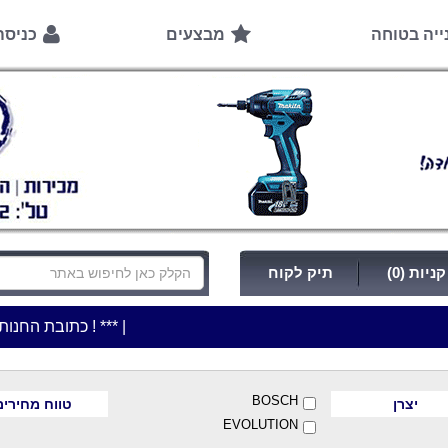
ייה בטוחה
מבצעים
כניס
ניות (0)
תיק לקוח
|
***כלי עבודה להשכרה בתעריף יומי משתלם ! ***
***כתובת החנות: רח' המלאכה 2, ביתן 8 (כניסה מרח' עמל 5) א.ת.פ
BOSCH
יצרן
טווח מחירים
EVOLUTION