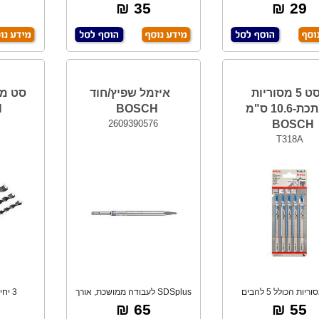
חיתוך מתכת דק
לחיתוך מהיר,
ל
35 ₪
29 ₪
סט 5 מסוריות
איזמל שפיץ/חוד
סט מק
למתכת-10.6 ס"מ
BOSCH
H
2609390576
BOSCH
T318A
סט מסוריות הכולל 5 להבים
SDSplus לעבודה ממושכת, אורך
חיתוך מתכת דקה
כללי 250 מ"מ
PLUSבעובי 
65 ₪
55 ₪