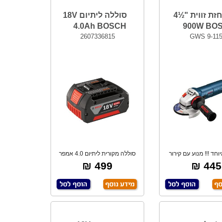
משחזת זווית "½4
סוללה ליתיום 18V
4.0Ah BOSCH
900W BO
2607336815
GWS 9-11
חד !!! מנוע עם קירור
סוללה מקורית ליתיום 4.0 אמפר
עצמי להקלה
18V מתאימה
499 ₪
445 ₪