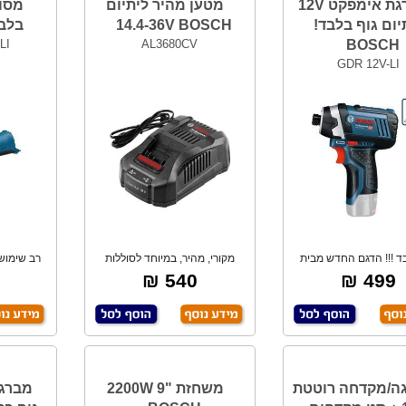
מברגת אימפקט 12V
מטען מהיר ליתיום
מסו
יום גוף בלבד!
14.4-36V BOSCH
בלבד! H
LI
AL3680CV
BOSCH
GDR 12V-LI
ד !!! הדגם החדש מבית
מקורי, מהיר, במיוחד לסוללות
רב שימושי
בוש , בעיצוב
ליתיום. מתאי
540 ₪
499 ₪
ה/מקדחה רוטטת
משחזת "9 2200W