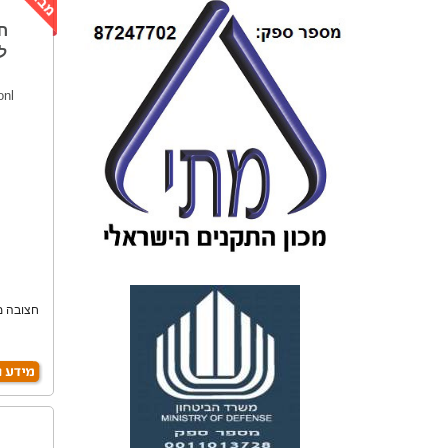
ל
onl
חצובה מ