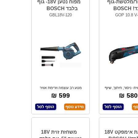
ר/מלטשת-גוף
מפוח נטען 18V- גוף
BOSC
בלבד BOSCH
GBL18V-120
GOP 10.8 V-
ת- ניסור, חיתוך, שיוף
מנוע רב עוצמה וזרימת אוויר
וכו' **ל
גבוהה למגוון
599 ₪
580 ₪
מברגת אימפקט 18V
משחזת זוית 18V