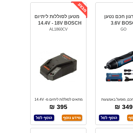
גון חכם נטען
מטען לסוללות ליתיום
14.4V - 18V BOSCH
3.6V BO
AL1860CV
GO
חכם, מופעל באמצעות
מתאים לסוללות ליתיום מ- 14.4V
יצה – push
- 18V
395 ₪
349 ₪