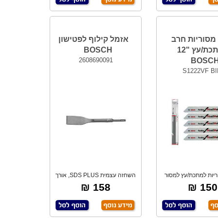
מסוריות חרב
אזמל קילוף לפטישון
למתכת/עץ "12
BOSCH
2608690091
BOSC
S1222VF B
מסוריות למתכת/עץ למסור
השחזה עצמית SDS PLUS, אורך
רב.לחיתוך ע
חיים ארוך,אור
158 ₪
150 ₪