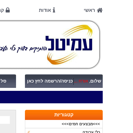
ראשי
אודות
קנ
שלום
,
אורח ...
כניסה/הרשמה לחץ כאן
סל ק
קטגוריות
>>>מבצעים חמים>>>
כלי עבודה