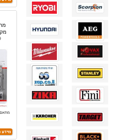
מתא
מקצוע
9