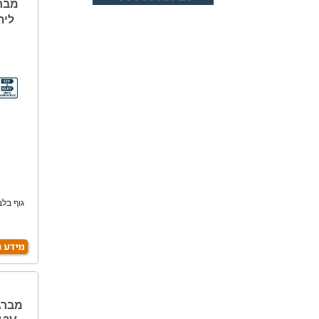
לית
גוף בלב
מברג