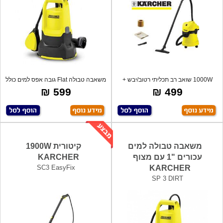
1000W שואב רב תכליתי רטוב/יבש +
משאבה טבולה Flat גובה אפס למים כולל
מפוח, לע
מצוף
599 ₪
499 ₪
משאבה טבולה למים
קיטורית 1900W
עכורים "1 עם מצוף
KARCHER
SC3 EasyFix
KARCHER
SP 3 DIRT