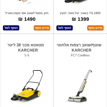
1800 מ"ר בשעה. יעיל מאוד, לנקיון
חזק, מסוגל לשאוב אפר מקמין ומגריל
מושלם ו
בנוסף
1490 ₪
1399 ₪
שוטף/שואב רצפות אלחוטי
מטאטא מכני 38 ליטר
KARCHER
KARCHER
S 6
FC7 Cordless