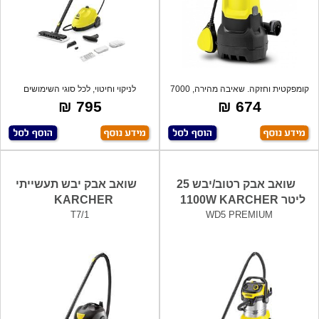
קומפקטית וחזקה. שאיבה מהירה, 7000
לניקוי וחיטוי, לכל סוגי השימושים
ליטר ב
(מטבחים
795 ₪
674 ₪
שואב אבק רטוב/יבש 25
שואב אבק יבש תעשייתי
ליטר 1100W KARCHER
KARCHER
T7/1
WD5 PREMIUM