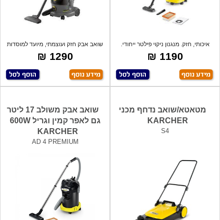
איכותי, חזק. מנגנון ניקוי פילטר ייחודי.
שואב אבק חזק ועוצמתי, מיועד למוסדות
כגון
1290 ₪
1190 ₪
מטאטא/שואב נדחף מכני
שואב אבק משולב 17 ליטר
KARCHER
גם לאפר קמין וגריל 600W
KARCHER
S4
AD 4 PREMIUM