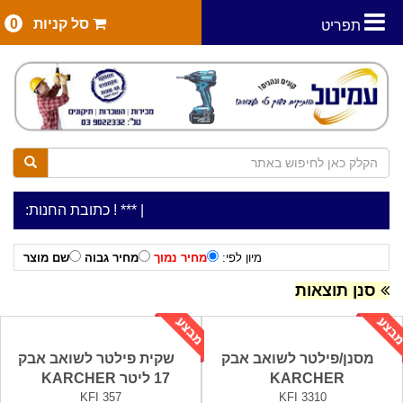
סל קניות
0
תפריט
|
***כלי עבודה להשכרה בתעריף יומי משתלם ! ***
***כתובת החנות: רח' המלאכה 2, ביתן 8 (כניסה מרח' עמל 5) א.
מיון לפי:
מחיר נמוך
מחיר גבוה
שם מוצר
סנן תוצאות
מסנן/פילטר לשואב אבק
שקית פילטר לשואב אבק
KARCHER
17 ליטר KARCHER
KFI 357
KFI 3310