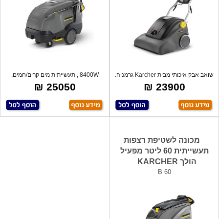
שואב אבק איכותי מבית Karcher גרמניה.
8400W , תעשייתית מים קרים/חמים,
שו
תלת-פאזי
25050 ₪
23900 ₪
מכונה לשטיפת רצפות
תעשייתית 60 ליטר מפעיל
הולך KARCHER
B 60