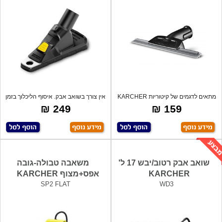
מתאים לדגמים של קיטוריות KARCHER
אין צורך בשואב אבק. איסוף הליכלוך בזמן
SC1, SC
ק
249 ₪
159 ₪
שואב אבק רטוב/יבש 17 ל'
משאבה טבולה-גובה
KARCHER
אפס+מצוף KARCHER
SP2 FLAT
WD3